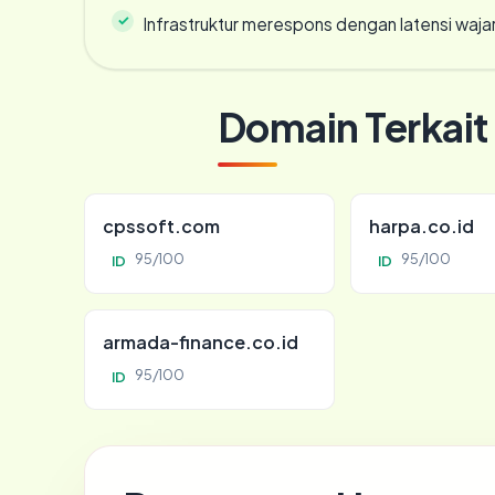
Infrastruktur merespons dengan latensi waja
Domain Terkait
cpssoft.com
harpa.co.id
95/100
95/100
ID
ID
armada-finance.co.id
95/100
ID