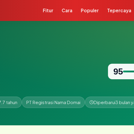
Fitur
Cara
Populer
Tepercaya
95
7.7 tahun
PT Registrasi Nama Domai
Diperbarui
3 bulan y