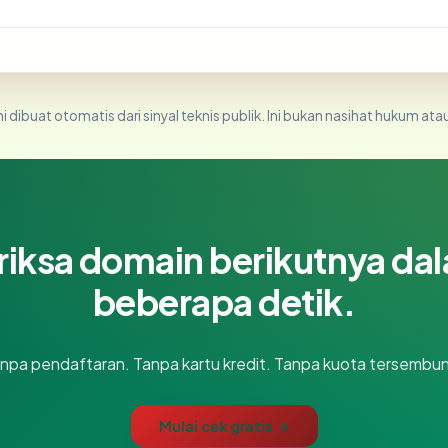
i dibuat otomatis dari sinyal teknis publik. Ini bukan nasihat hukum atau
riksa domain berikutnya da
beberapa detik.
npa pendaftaran. Tanpa kartu kredit. Tanpa kuota tersembun
Mulai cek gratis →