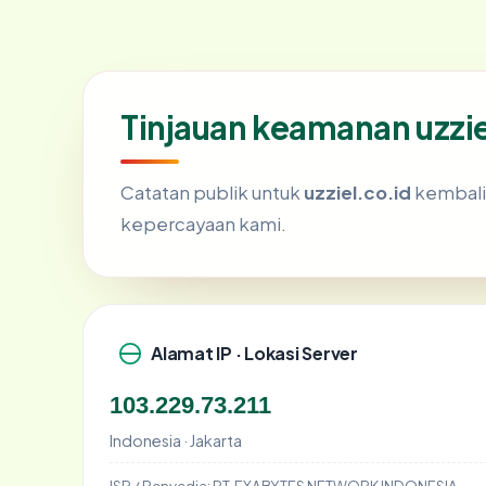
Tinjauan keamanan uzzie
Catatan publik untuk
uzziel.co.id
kembali 
kepercayaan kami.
Alamat IP · Lokasi Server
103.229.73.211
Indonesia · Jakarta
ISP / Penyedia:
PT. EXABYTES NETWORK INDONESIA