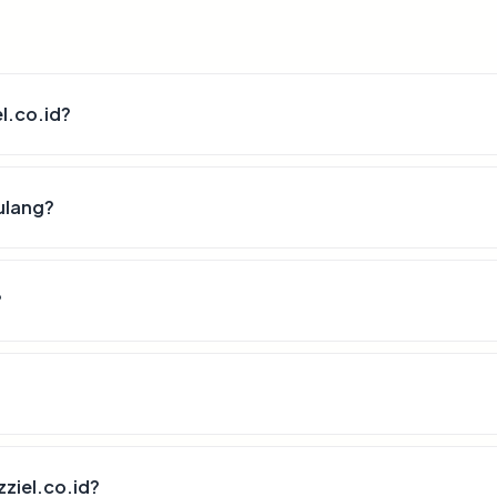
el.co.id?
 ulang?
?
ziel.co.id?