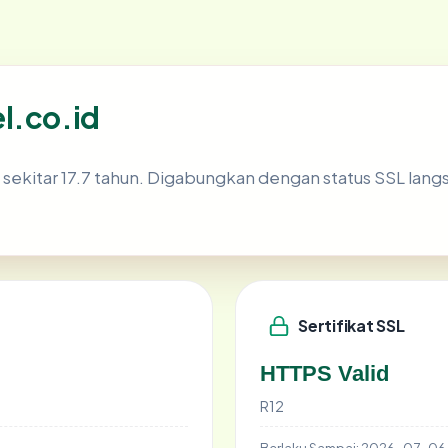
l.co.id
sekitar 17.7 tahun. Digabungkan dengan status SSL la
Sertifikat SSL
HTTPS Valid
R12
Berlaku Sampai:
2026-07-06