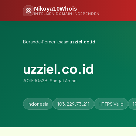
Nikoya10Whois
INTELIJEN DOMAIN INDEPENDEN
Beranda
›
Pemeriksaan
›
uzziel.co.id
uzziel.co.id
#01F3052B · Sangat Aman
Indonesia
103.229.73.211
HTTPS Valid
1