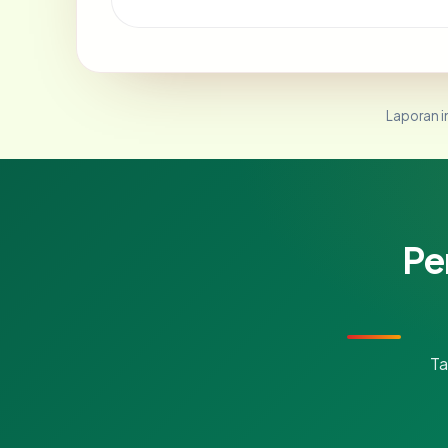
Laporan in
Pe
Ta