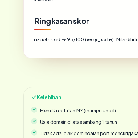
Ringkasan skor
uzziel.co.id → 95/100 (
very_safe
). Nilai di
Kelebihan
Memiliki catatan MX (mampu email)
Usia domain di atas ambang 1 tahun
Tidak ada jejak pemindaian port mencurigak