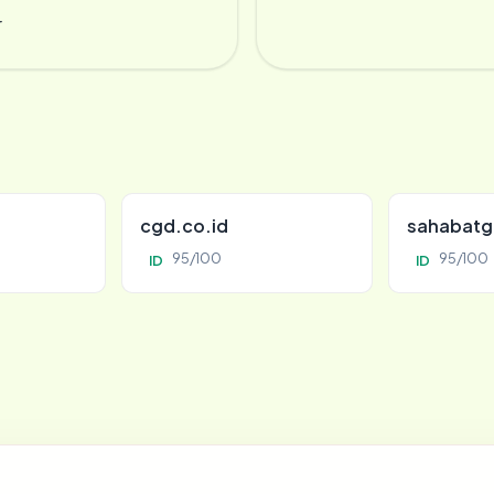
r
cgd.co.id
sahabatg
95/100
95/100
ID
ID