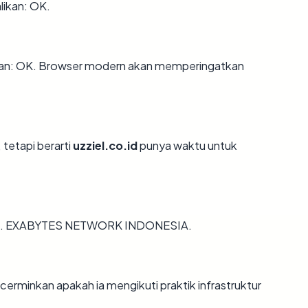
likan: OK.
kan: OK. Browser modern akan memperingatkan
 tetapi berarti
uzziel.co.id
punya waktu untuk
via PT. EXABYTES NETWORK INDONESIA.
erminkan apakah ia mengikuti praktik infrastruktur