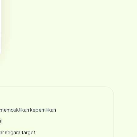
ak membuktikan kepemilikan
si
uar negara target