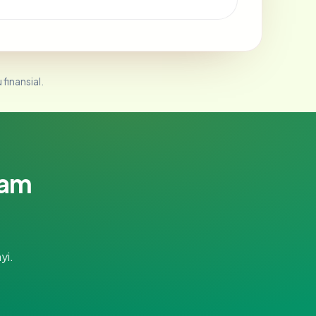
 finansial.
lam
yi.