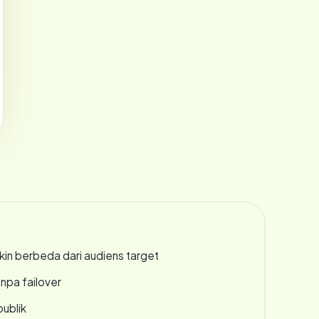
gkin berbeda dari audiens target
npa failover
publik