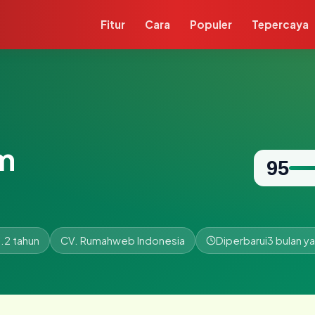
Fitur
Cara
Populer
Tepercaya
m
95
.2 tahun
CV. Rumahweb Indonesia
Diperbarui
3 bulan ya