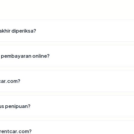
khir diperiksa?
 pembayaran online?
car.com?
us penipuan?
rentcar.com?