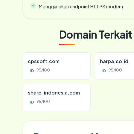
Menggunakan endpoint HTTPS modern
Domain Terkait
cpssoft.com
harpa.co.id
95/100
95/100
ID
ID
sharp-indonesia.com
95/100
ID