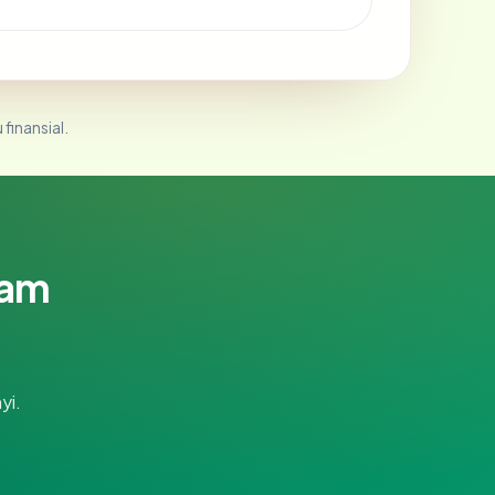
 finansial.
lam
yi.