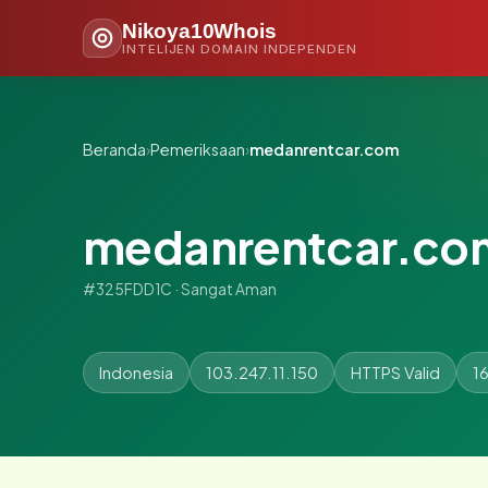
Nikoya10Whois
INTELIJEN DOMAIN INDEPENDEN
Beranda
›
Pemeriksaan
›
medanrentcar.com
medanrentcar.co
#325FDD1C · Sangat Aman
Indonesia
103.247.11.150
HTTPS Valid
16