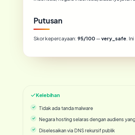
Putusan
Skor kepercayaan:
95/100
—
very_safe
. I
Kelebihan
Tidak ada tanda malware
Negara hosting selaras dengan audiens yan
Diselesaikan via DNS rekursif publik