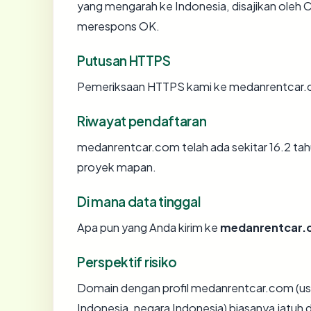
yang mengarah ke Indonesia, disajikan ole
merespons OK.
Putusan HTTPS
Pemeriksaan HTTPS kami ke medanrentcar.c
Riwayat pendaftaran
medanrentcar.com telah ada sekitar 16.2 ta
proyek mapan.
Di mana data tinggal
Apa pun yang Anda kirim ke
medanrentcar.
Perspektif risiko
Domain dengan profil medanrentcar.com (usi
Indonesia, negara Indonesia) biasanya jatuh 