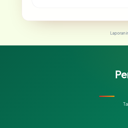
Laporan in
Pe
Ta