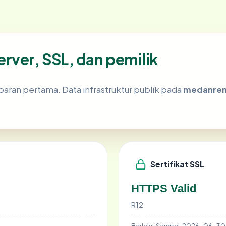
ver, SSL, dan pemilik
aran pertama. Data infrastruktur publik pada
medanren
Sertifikat SSL
HTTPS Valid
R12
Berlaku Sampai:
2026-06-30