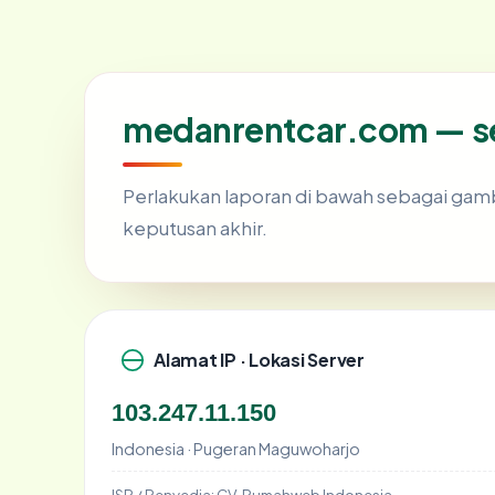
medanrentcar.com — ser
Perlakukan laporan di bawah sebagai gamb
keputusan akhir.
Alamat IP · Lokasi Server
103.247.11.150
Indonesia · Pugeran Maguwoharjo
ISP / Penyedia:
CV. Rumahweb Indonesia