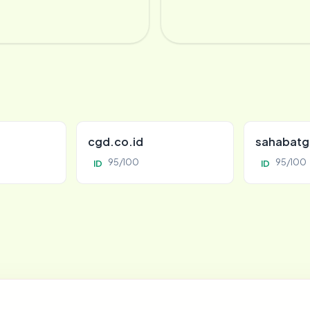
cgd.co.id
sahabatg
95/100
95/100
ID
ID