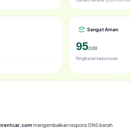
Sangat Aman
95
/100
Ringkasan keputusan
rentcar.com
mengembalikan respons DNS bersih