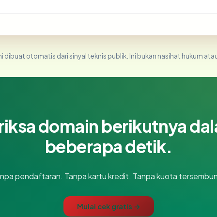
i dibuat otomatis dari sinyal teknis publik. Ini bukan nasihat hukum atau
riksa domain berikutnya da
beberapa detik.
npa pendaftaran. Tanpa kartu kredit. Tanpa kuota tersembun
Mulai cek gratis →