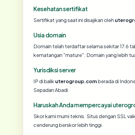
Kesehatan sertifikat
Sertifikat yang saat ini disajikan oleh
uterog
Usia domain
Domain telah terdaftar selama sekitar 17.6
kematangan "mature". Domain yang lebih tua s
Yurisdiksi server
IP di balik
uterogroup.com
berada di Indone
Sepadan Abadi.
Haruskah Anda mempercayai uterog
Skor kami murni teknis. Situs dengan SSL val
cenderung berskor lebih tinggi.