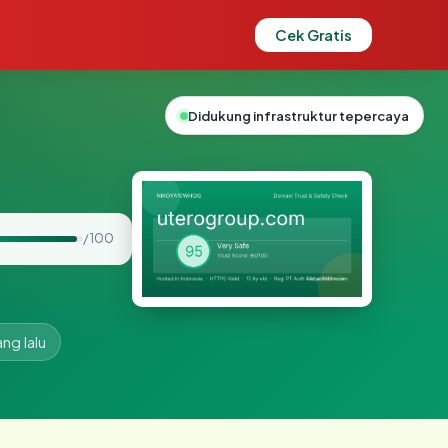
Cek Gratis
Didukung infrastruktur tepercaya
/ 100
ang lalu