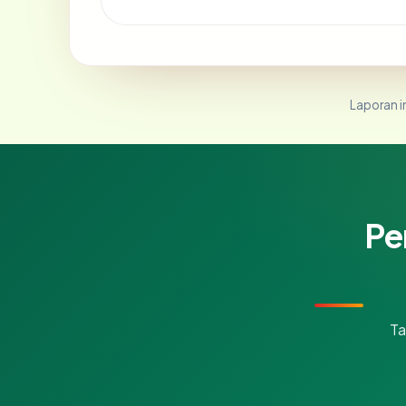
Laporan in
Pe
Ta