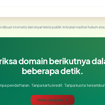
i dibuat otomatis dari sinyal teknis publik. Ini bukan nasihat hukum atau
riksa domain berikutnya da
beberapa detik.
npa pendaftaran. Tanpa kartu kredit. Tanpa kuota tersembun
Mulai cek gratis →