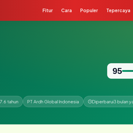
Fitur
Cara
Populer
Tepercaya
95
7.6 tahun
PT Ardh Global Indonesia
Diperbarui
3 bulan y