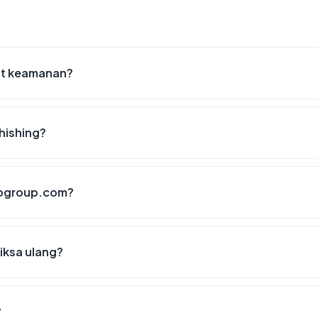
st keamanan?
hishing?
erogroup.com?
iksa ulang?
?