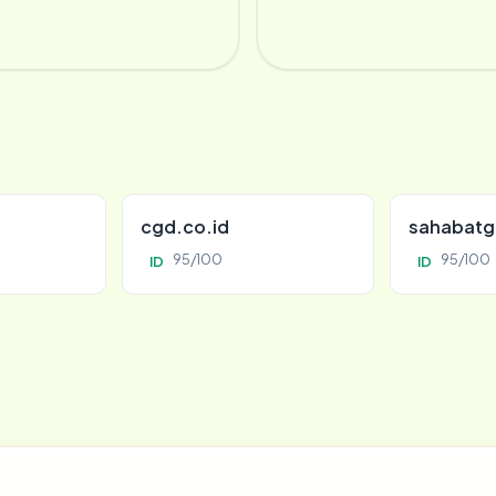
cgd.co.id
sahabatg
95/100
95/100
ID
ID