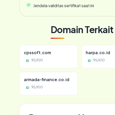
Jendela validitas sertifikat saat ini
Domain Terkait
cpssoft.com
harpa.co.id
95/100
95/100
ID
ID
armada-finance.co.id
95/100
ID