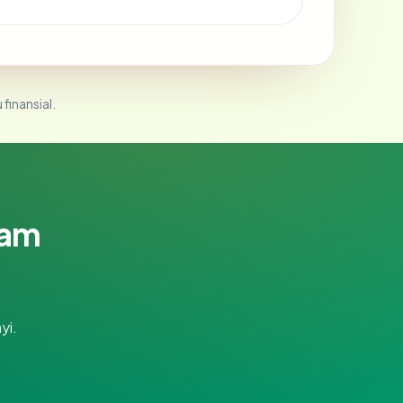
 finansial.
lam
yi.