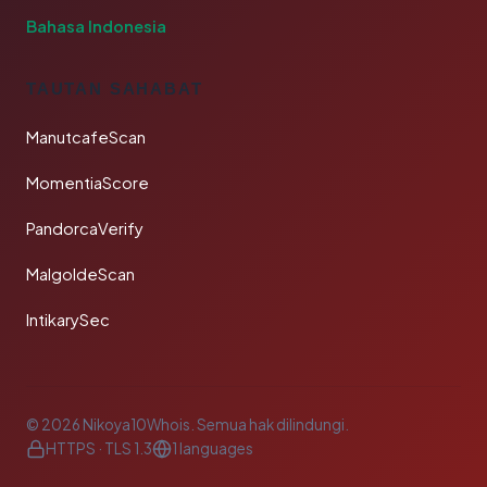
Bahasa Indonesia
TAUTAN SAHABAT
ManutcafeScan
MomentiaScore
PandorcaVerify
MalgoldeScan
IntikarySec
© 2026 Nikoya10Whois. Semua hak dilindungi.
HTTPS · TLS 1.3
1 languages