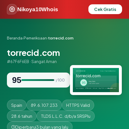
Nikoya10Whois
Cek Gratis
Beranda
›
Pemeriksaan
›
torrecid.com
torrecid.com
#67F6F6EB · Sangat Aman
95
/ 100
Spain
89.6.107.233
HTTPS Valid
28.6 tahun
TLDS L.L.C. d/b/a SRSPlu
Diperbarui
3 bulan yang lalu