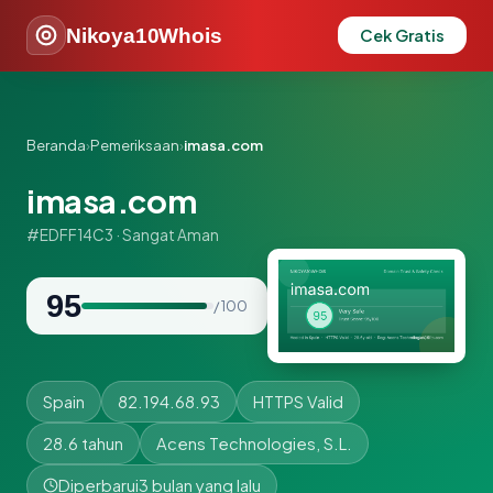
Nikoya10Whois
Cek Gratis
Beranda
›
Pemeriksaan
›
imasa.com
imasa.com
#EDFF14C3 · Sangat Aman
95
/ 100
Spain
82.194.68.93
HTTPS Valid
28.6 tahun
Acens Technologies, S.L.
Diperbarui
3 bulan yang lalu