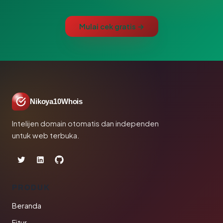
Mulai cek gratis →
Nikoya10Whois
Intelijen domain otomatis dan independen
untuk web terbuka.
PRODUK
Beranda
Fitur