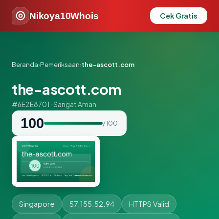
Nikoya10Whois
Cek Gratis
Beranda
›
Pemeriksaan
›
the-ascott.com
the-ascott.com
#6E2E8701 · Sangat Aman
100
/ 100
Singapore
57.155.52.94
HTTPS Valid