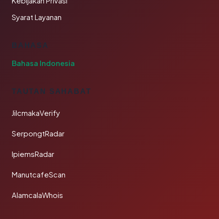
Kebijakan Privasi
Syarat Layanan
BAHASA
Bahasa Indonesia
TAUTAN SAHABAT
JilcmakaVerify
SerpongtRadar
IpiemsRadar
ManutcafeScan
AlamcalaWhois