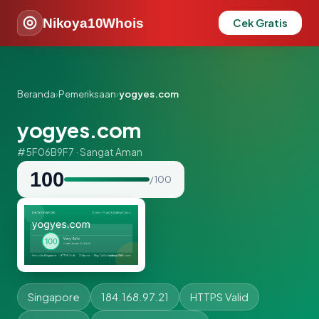
Nikoya10Whois
Cek Gratis
Beranda
›
Pemeriksaan
›
yogyes.com
yogyes.com
#5F06B9F7 · Sangat Aman
100
/ 100
Singapore
184.168.97.21
HTTPS Valid