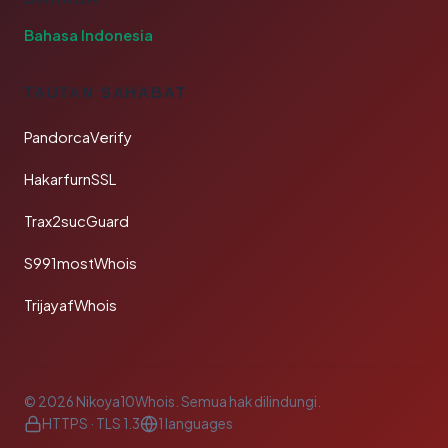
Bahasa Indonesia
TAUTAN SAHABAT
PandorcaVerify
HakarfurnSSL
Trax2sucGuard
S991mostWhois
TrijayafWhois
© 2026 Nikoya10Whois. Semua hak dilindungi.
HTTPS · TLS 1.3
1 languages