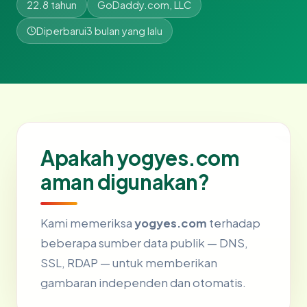
22.8 tahun
GoDaddy.com, LLC
Diperbarui
3 bulan yang lalu
Apakah yogyes.com
aman digunakan?
Kami memeriksa
yogyes.com
terhadap
beberapa sumber data publik — DNS,
SSL, RDAP — untuk memberikan
gambaran independen dan otomatis.