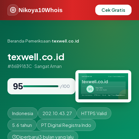
Nikoya10Whois
Cek Gratis
Beranda
›
Pemeriksaan
›
texwell.co.id
texwell.co.id
#86B9183C · Sangat Aman
95
/ 100
Indonesia
202.10.43.27
HTTPS Valid
5.6 tahun
PT Digital Registra Indo
Diperbarui
3 bulan yang lalu