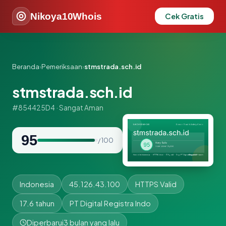
Nikoya10Whois
Cek Gratis
Beranda
›
Pemeriksaan
›
stmstrada.sch.id
stmstrada.sch.id
#854425D4 · Sangat Aman
95
/ 100
Indonesia
45.126.43.100
HTTPS Valid
17.6 tahun
PT Digital Registra Indo
Diperbarui
3 bulan yang lalu