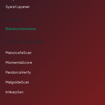
Syarat Layanan
BAHASA
Bahasa Indonesia
TAUTAN SAHABAT
ManutcafeScan
MomentiaScore
PandorcaVerify
MalgoldeScan
IntikarySec