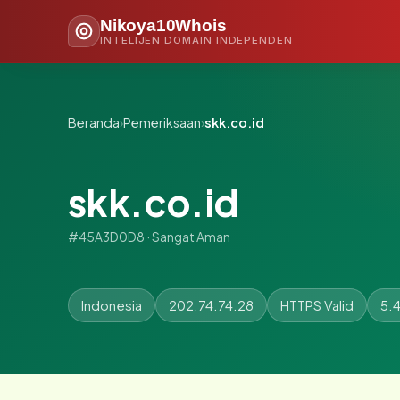
Nikoya10Whois
INTELIJEN DOMAIN INDEPENDEN
Beranda
›
Pemeriksaan
›
skk.co.id
skk.co.id
#45A3D0D8 · Sangat Aman
Indonesia
202.74.74.28
HTTPS Valid
5.4