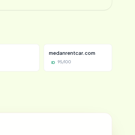
d
medanrentcar.com
95/100
ID