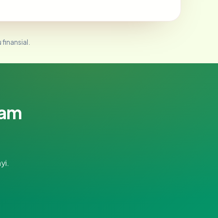
 finansial.
lam
yi.