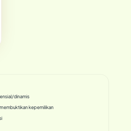
densial/dinamis
ak membuktikan kepemilikan
si