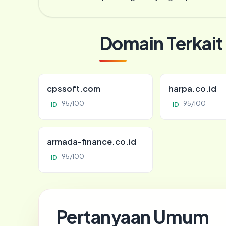
Domain Terkait
cpssoft.com
harpa.co.id
95/100
95/100
ID
ID
armada-finance.co.id
95/100
ID
Pertanyaan Umum