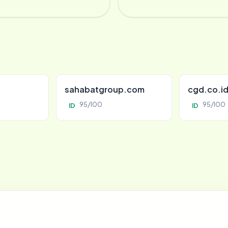
sahabatgroup.com
cgd.co.i
95/100
95/100
ID
ID