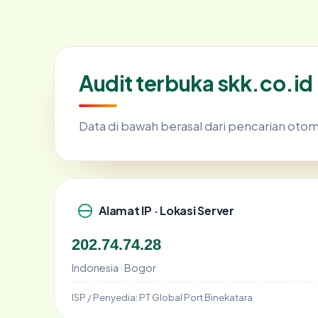
Audit terbuka skk.co.id
Data di bawah berasal dari pencarian otom
Alamat IP · Lokasi Server
202.74.74.28
Indonesia · Bogor
ISP / Penyedia:
PT Global Port Binekatara