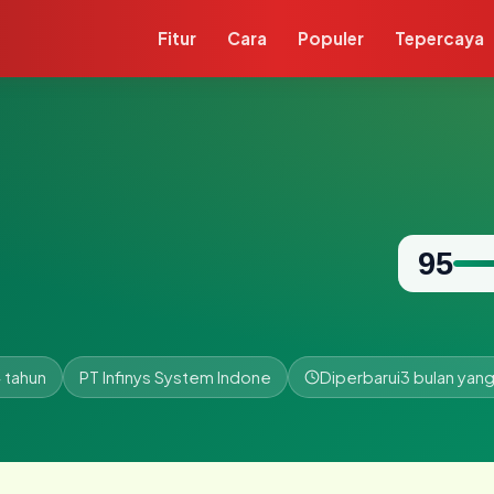
Fitur
Cara
Populer
Tepercaya
95
 tahun
PT Infinys System Indone
Diperbarui
3 bulan yang 