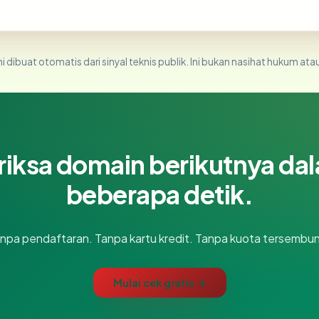
i dibuat otomatis dari sinyal teknis publik. Ini bukan nasihat hukum atau
riksa domain berikutnya da
beberapa detik.
npa pendaftaran. Tanpa kartu kredit. Tanpa kuota tersembun
Mulai cek gratis →