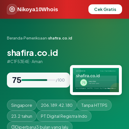
Nikoya10Whois
Cek Gratis
Beranda
›
Pemeriksaan
›
shafira.co.id
shafira.co.id
#C1F53E4E · Aman
75
/ 100
Singapore
206.189.42.180
Tanpa HTTPS
23.2 tahun
PT Digital Registra Indo
Diperbarui
3 bulan yang lalu