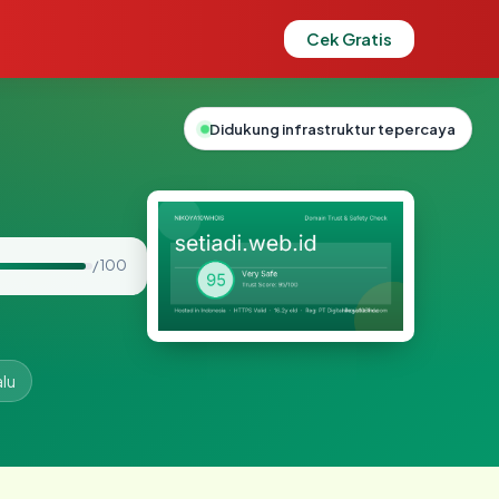
Cek Gratis
Didukung infrastruktur tepercaya
/ 100
alu