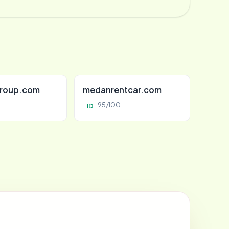
roup.com
medanrentcar.com
95/100
ID