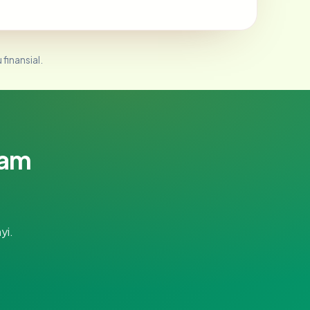
 finansial.
lam
yi.