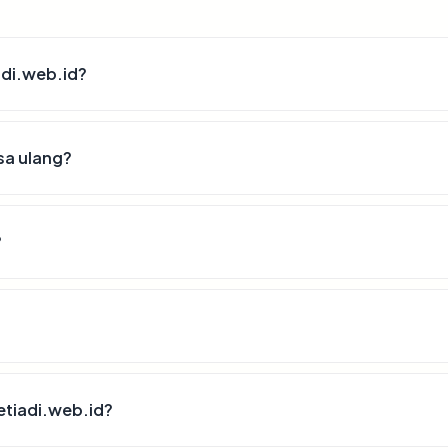
adi.web.id?
sa ulang?
?
etiadi.web.id?