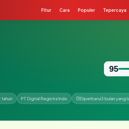
Fitur
Cara
Populer
Tepercaya
95
2 tahun
PT Digital Registra Indo
Diperbarui
3 bulan yang l