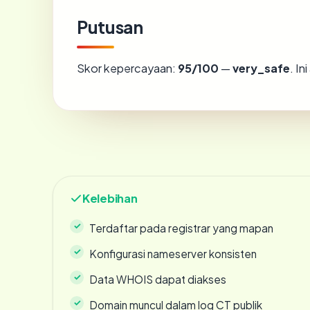
Putusan
Skor kepercayaan:
95/100
—
very_safe
. I
Kelebihan
Terdaftar pada registrar yang mapan
Konfigurasi nameserver konsisten
Data WHOIS dapat diakses
Domain muncul dalam log CT publik