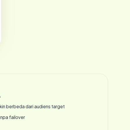
A
gkin berbeda dari audiens target
npa failover