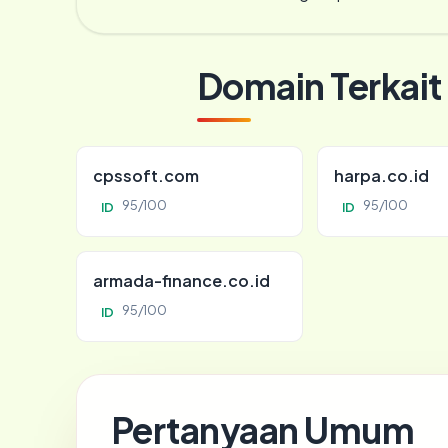
Domain Terkait
cpssoft.com
harpa.co.id
95/100
95/100
ID
ID
armada-finance.co.id
95/100
ID
Pertanyaan Umum