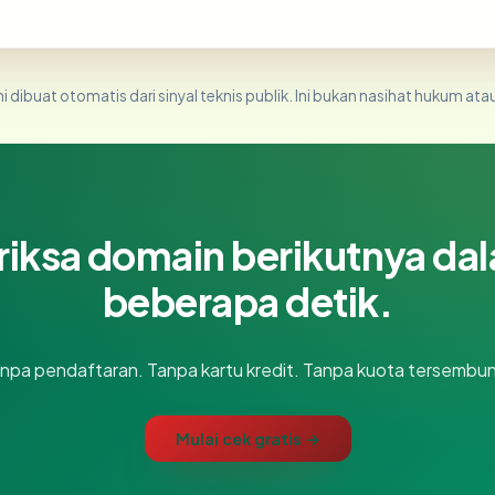
i dibuat otomatis dari sinyal teknis publik. Ini bukan nasihat hukum atau
riksa domain berikutnya da
beberapa detik.
npa pendaftaran. Tanpa kartu kredit. Tanpa kuota tersembun
Mulai cek gratis →