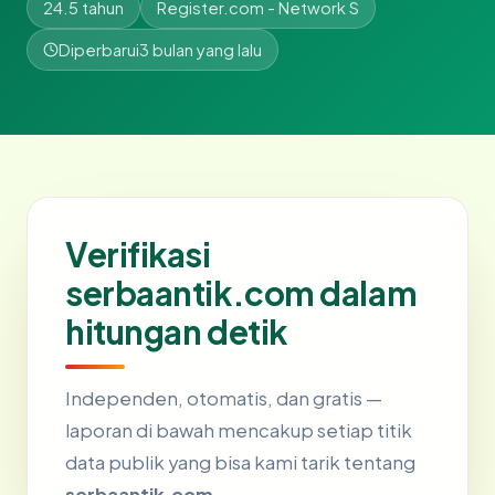
24.5 tahun
Register.com - Network S
Diperbarui
3 bulan yang lalu
Verifikasi
serbaantik.com dalam
hitungan detik
Independen, otomatis, dan gratis —
laporan di bawah mencakup setiap titik
data publik yang bisa kami tarik tentang
serbaantik.com
.