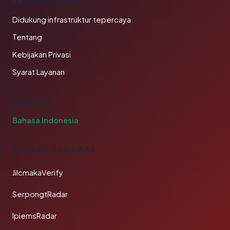
PERUSAHAAN
Didukung infrastruktur tepercaya
Tentang
Kebijakan Privasi
Syarat Layanan
BAHASA
Bahasa Indonesia
TAUTAN SAHABAT
JilcmakaVerify
SerpongtRadar
IpiemsRadar