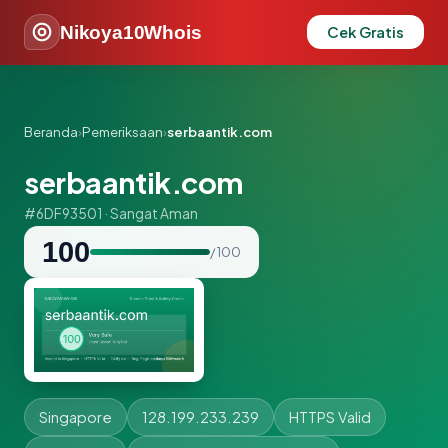
Nikoya10Whois
Cek Gratis
Beranda
›
Pemeriksaan
›
serbaantik.com
serbaantik.com
#6DF93501 · Sangat Aman
100
/ 100
Singapore
128.199.233.239
HTTPS Valid