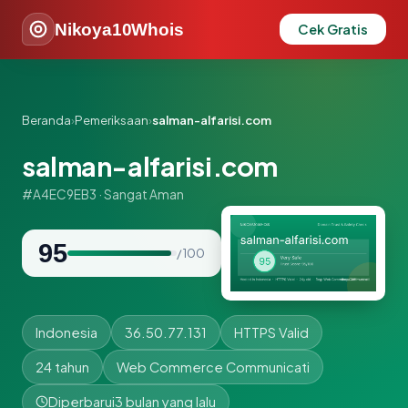
Nikoya10Whois
Cek Gratis
Beranda
›
Pemeriksaan
›
salman-alfarisi.com
salman-alfarisi.com
#A4EC9EB3 · Sangat Aman
95
/ 100
Indonesia
36.50.77.131
HTTPS Valid
24 tahun
Web Commerce Communicati
Diperbarui
3 bulan yang lalu