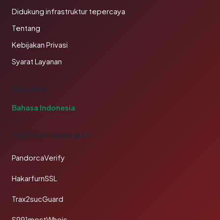
Didukung infrastruktur tepercaya
Tentang
Kebijakan Privasi
Syarat Layanan
BAHASA
Bahasa Indonesia
TAUTAN SAHABAT
PandorcaVerify
HakarfurnSSL
Trax2sucGuard
S991mostWhois