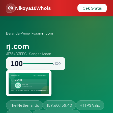
Nikoya10Whois
Cek Gratis
Beranda
›
Pemeriksaan
›
rj.com
rj.com
#754D3FFC · Sangat Aman
100
/ 100
The Netherlands
159.60.138.40
HTTPS Valid