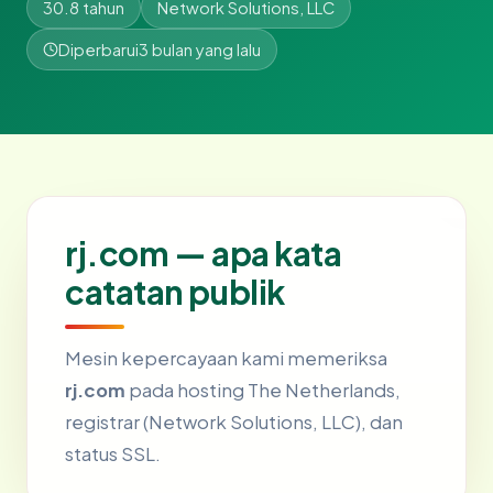
30.8 tahun
Network Solutions, LLC
Diperbarui
3 bulan yang lalu
rj.com — apa kata
catatan publik
Mesin kepercayaan kami memeriksa
rj.com
pada hosting The Netherlands,
registrar (Network Solutions, LLC), dan
status SSL.