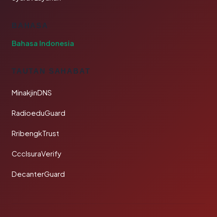
BAHASA
Bahasa Indonesia
TAUTAN SAHABAT
MinakjinDNS
RadioeduGuard
RribengkTrust
CcclsuraVerify
DecanterGuard