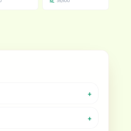
0
35/100
NL