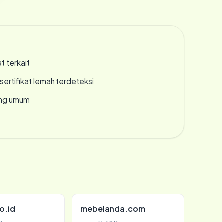
t terkait
ertifikat lemah terdeteksi
rang umum
o.id
mebelanda.com