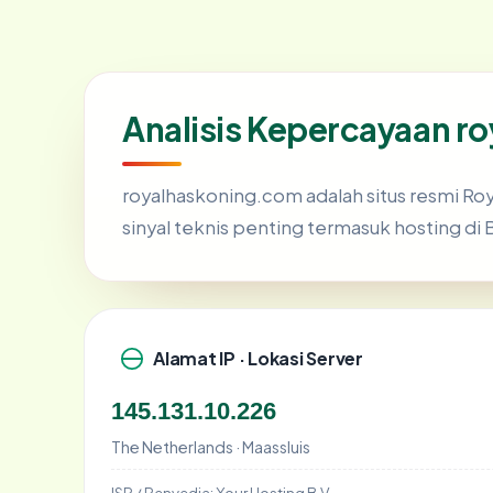
Analisis Kepercayaan r
royalhaskoning.com adalah situs resmi Ro
sinyal teknis penting termasuk hosting di 
Alamat IP · Lokasi Server
145.131.10.226
The Netherlands · Maassluis
ISP / Penyedia:
Your Hosting B.V.