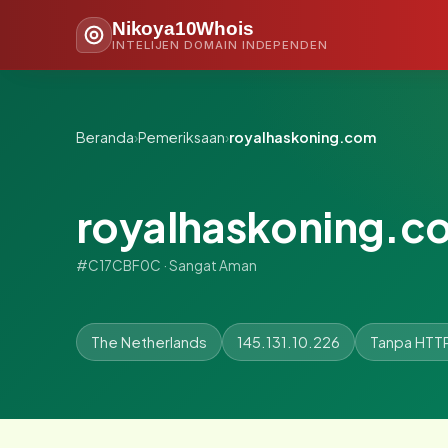
Nikoya10Whois
INTELIJEN DOMAIN INDEPENDEN
Beranda
›
Pemeriksaan
›
royalhaskoning.com
royalhaskoning.c
#C17CBF0C · Sangat Aman
The Netherlands
145.131.10.226
Tanpa HTT