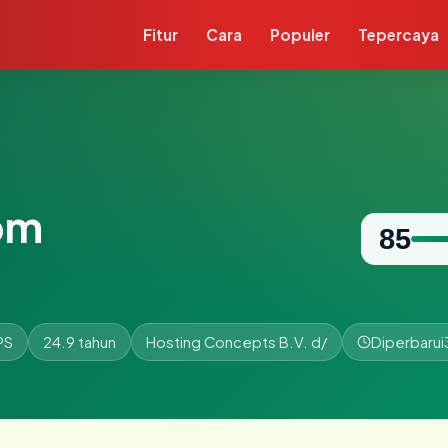
Fitur
Cara
Populer
Tepercaya
om
85
PS
24.9 tahun
Hosting Concepts B.V. d/
Diperbarui