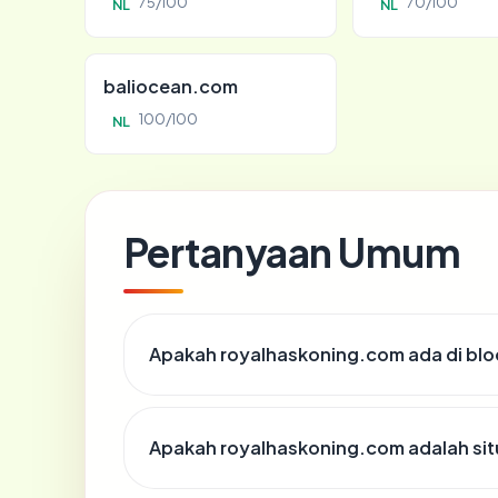
75/100
70/100
NL
NL
baliocean.com
100/100
NL
Pertanyaan Umum
Apakah royalhaskoning.com ada di blo
Apakah royalhaskoning.com adalah sit