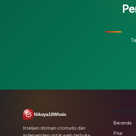
Pe
Ta
PRODU
Nikoya10Whois
Beranda
Intelijen domain otomatis dan
Fitur
independen untuk web terbuka.