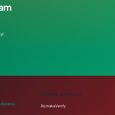
lam
yi.
A
TAUTAN SAHABAT
ndonesia
JilcmakaVerify