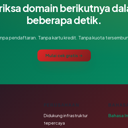
riksa domain berikutnya da
beberapa detik.
npa pendaftaran. Tanpa kartu kredit. Tanpa kuota tersembun
Mulai cek gratis →
K
PERUSAHAAN
BAHAS
Didukung infrastruktur
Bahasa I
tepercaya