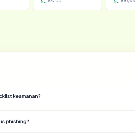
65/100
100/10
NL
NL
cklist keamanan?
us phishing?