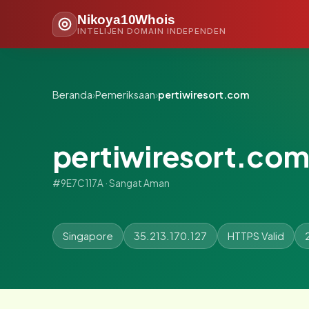
Nikoya10Whois
INTELIJEN DOMAIN INDEPENDEN
Beranda
›
Pemeriksaan
›
pertiwiresort.com
pertiwiresort.co
#9E7C117A · Sangat Aman
Singapore
35.213.170.127
HTTPS Valid