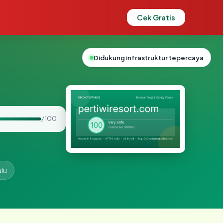
Cek Gratis
Didukung infrastruktur tepercaya
/ 100
alu