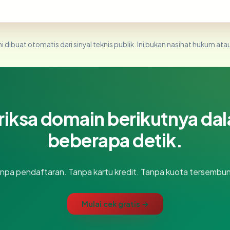
i dibuat otomatis dari sinyal teknis publik. Ini bukan nasihat hukum atau
riksa domain berikutnya da
beberapa detik.
npa pendaftaran. Tanpa kartu kredit. Tanpa kuota tersembun
Mulai cek gratis →