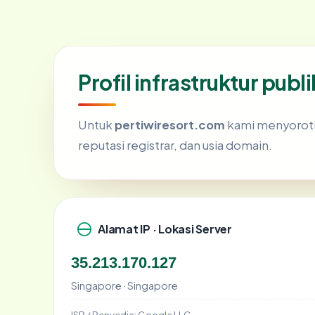
Profil infrastruktur pub
Untuk
pertiwiresort.com
kami menyoroti e
reputasi registrar, dan usia domain.
Alamat IP · Lokasi Server
35.213.170.127
Singapore · Singapore
ISP / Penyedia:
Google LLC