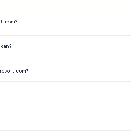
rt.com?
akan?
iresort.com?