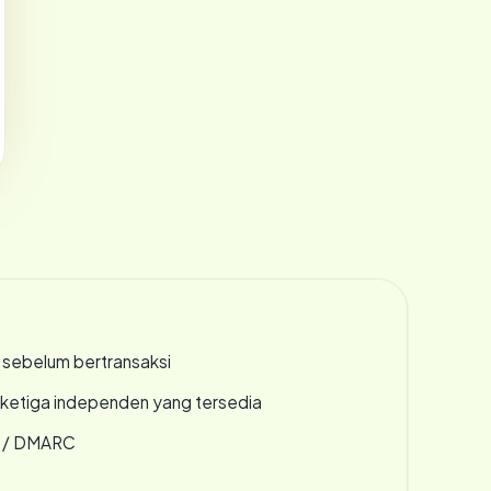
en sebelum bertransaksi
k ketiga independen yang tersedia
F / DMARC