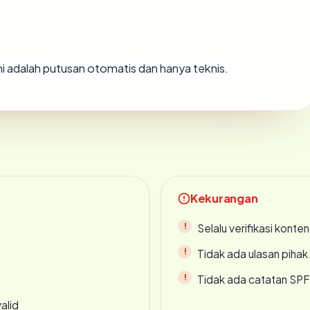
Ini adalah putusan otomatis dan hanya teknis.
Kekurangan
Selalu verifikasi kont
Tidak ada ulasan piha
Tidak ada catatan SP
alid