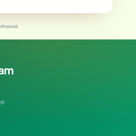
 finansial.
lam
yi.