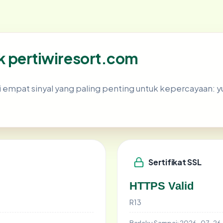
lik pertiwiresort.com
mpat sinyal yang paling penting untuk kepercayaan: yurisd
Sertifikat SSL
HTTPS Valid
R13
Berlaku Sampai:
2026-07-26