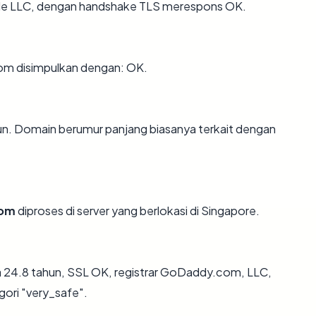
gle LLC, dengan handshake TLS merespons OK.
om disimpulkan dengan: OK.
hun. Domain berumur panjang biasanya terkait dengan
com
diproses di server yang berlokasi di Singapore.
ia 24.8 tahun, SSL OK, registrar GoDaddy.com, LLC,
gori "very_safe".