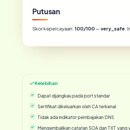
Putusan
Skor kepercayaan:
100/100
—
very_safe
. 
Kelebihan
Dapat dijangkau pada port standar
Sertifikat dikeluarkan oleh CA terkenal
Tidak ada indikator pembajakan DNS
Mengembalikan catatan SOA dan TXT yang v