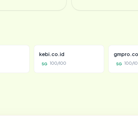
kebi.co.id
gmpro.co
100/100
100/1
SG
SG