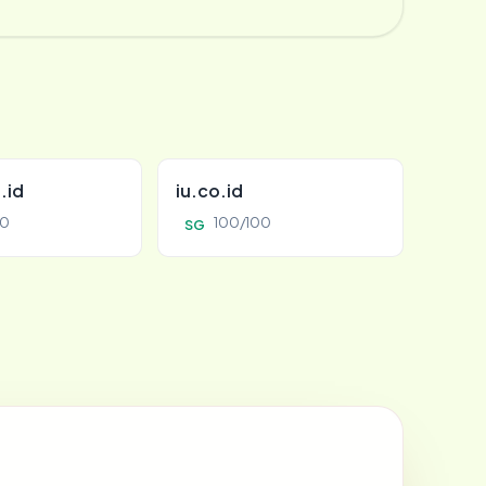
.id
iu.co.id
00
100/100
SG