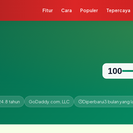
Fitur
Cara
Populer
Tepercaya
m
100
24.8 tahun
GoDaddy.com, LLC
Diperbarui
3 bulan yang l