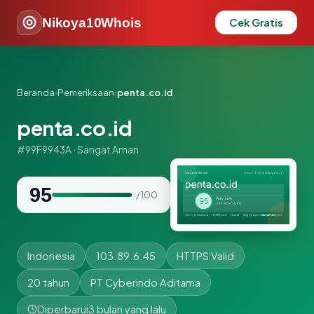
Nikoya10Whois
Cek Gratis
Beranda
›
Pemeriksaan
›
penta.co.id
penta.co.id
#99F9943A · Sangat Aman
95
/ 100
Indonesia
103.89.6.45
HTTPS Valid
20 tahun
PT Cyberindo Aditama
Diperbarui
3 bulan yang lalu