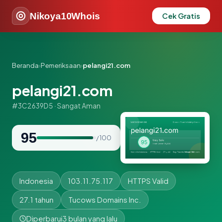
Nikoya10Whois
Cek Gratis
Beranda
›
Pemeriksaan
›
pelangi21.com
pelangi21.com
#3C2639D5 · Sangat Aman
95
/ 100
Indonesia
103.11.75.117
HTTPS Valid
27.1 tahun
Tucows Domains Inc.
Diperbarui
3 bulan yang lalu