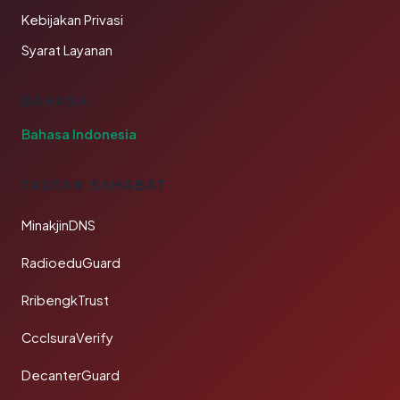
Kebijakan Privasi
Syarat Layanan
BAHASA
Bahasa Indonesia
TAUTAN SAHABAT
MinakjinDNS
RadioeduGuard
RribengkTrust
CcclsuraVerify
DecanterGuard