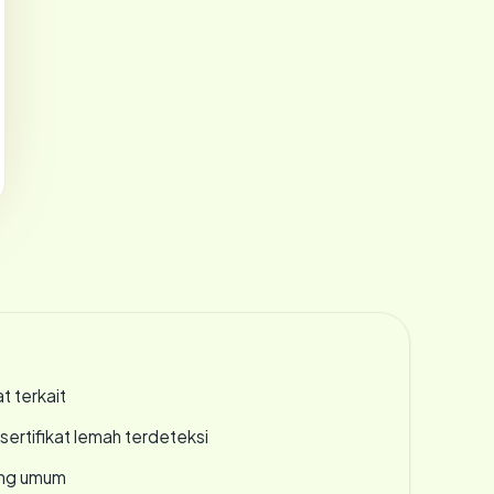
t terkait
ertifikat lemah terdeteksi
rang umum