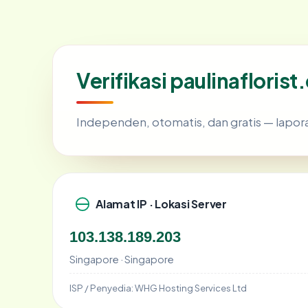
Verifikasi paulinafloris
Independen, otomatis, dan gratis — lapora
Alamat IP · Lokasi Server
103.138.189.203
Singapore · Singapore
ISP / Penyedia:
WHG Hosting Services Ltd