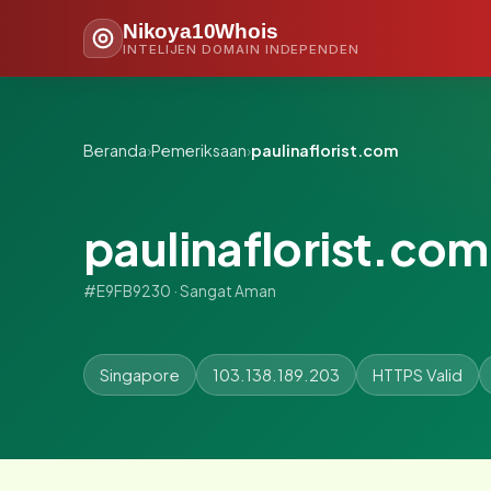
Nikoya10Whois
INTELIJEN DOMAIN INDEPENDEN
Beranda
›
Pemeriksaan
›
paulinaflorist.com
paulinaflorist.com
#E9FB9230 · Sangat Aman
Singapore
103.138.189.203
HTTPS Valid