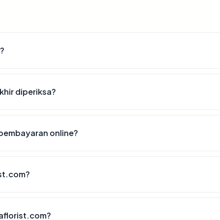
6?
khir diperiksa?
 pembayaran online?
ist.com?
aflorist.com?