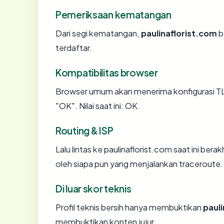
Pemeriksaan kematangan
Dari segi kematangan,
paulinaflorist.com
b
terdaftar.
Kompatibilitas browser
Browser umum akan menerima konfigurasi TLS
"OK". Nilai saat ini: OK.
Routing & ISP
Lalu lintas ke paulinaflorist.com saat ini ber
oleh siapa pun yang menjalankan traceroute.
Di luar skor teknis
Profil teknis bersih hanya membuktikan
paul
membuktikan konten jujur.