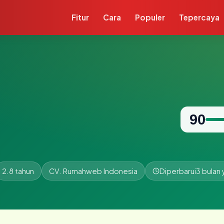
Fitur
Cara
Populer
Tepercaya
90
2.8 tahun
CV. Rumahweb Indonesia
Diperbarui
3 bulan 