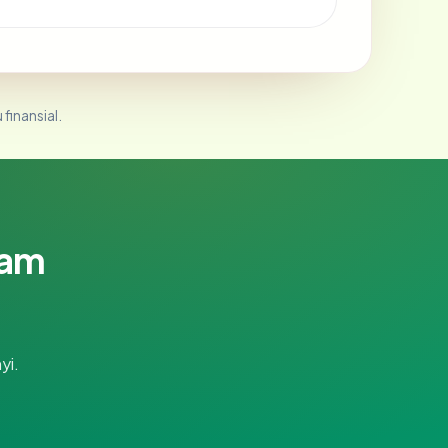
 finansial.
lam
yi.