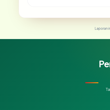
Laporan in
Pe
Ta