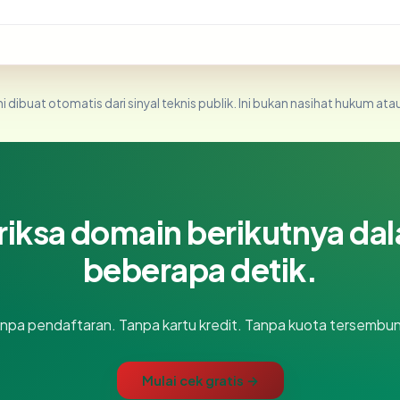
i dibuat otomatis dari sinyal teknis publik. Ini bukan nasihat hukum atau
riksa domain berikutnya da
beberapa detik.
npa pendaftaran. Tanpa kartu kredit. Tanpa kuota tersembun
Mulai cek gratis →