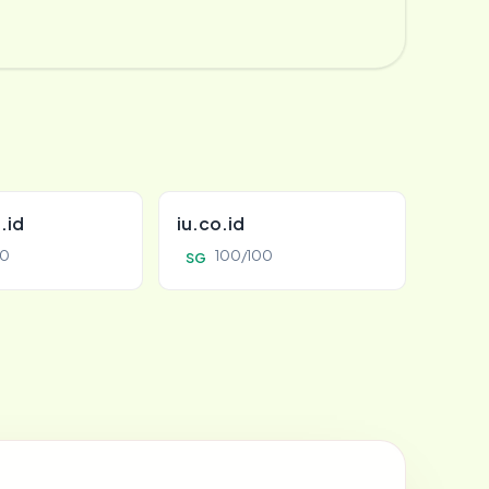
.id
iu.co.id
00
100/100
SG