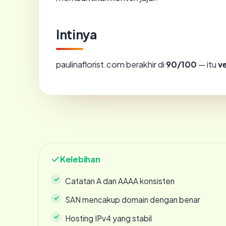
Intinya
paulinaflorist.com berakhir di
90/100
— itu
v
Kelebihan
Catatan A dan AAAA konsisten
SAN mencakup domain dengan benar
Hosting IPv4 yang stabil