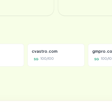
cvastro.com
gmpro.co
100/100
100/1
SG
SG