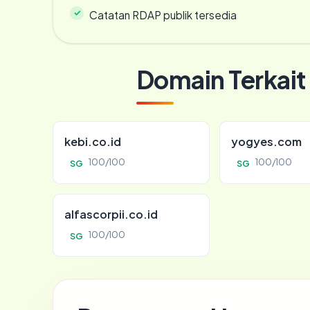
Catatan RDAP publik tersedia
Domain Terkait
kebi.co.id
yogyes.com
100/100
100/100
SG
SG
alfascorpii.co.id
100/100
SG