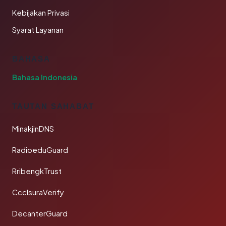
Kebijakan Privasi
Syarat Layanan
BAHASA
Bahasa Indonesia
TAUTAN SAHABAT
MinakjinDNS
RadioeduGuard
RribengkTrust
CcclsuraVerify
DecanterGuard