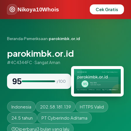
Nikoya10Whois
Cek Gratis
Beranda
›
Pemeriksaan
›
parokimbk.or.id
parokimbk.or.id
#4C4344FC · Sangat Aman
95
/ 100
Indonesia
202.58.181.139
HTTPS Valid
24.5 tahun
PT Cyberindo Aditama
Diperbarui
3 bulan yang lalu