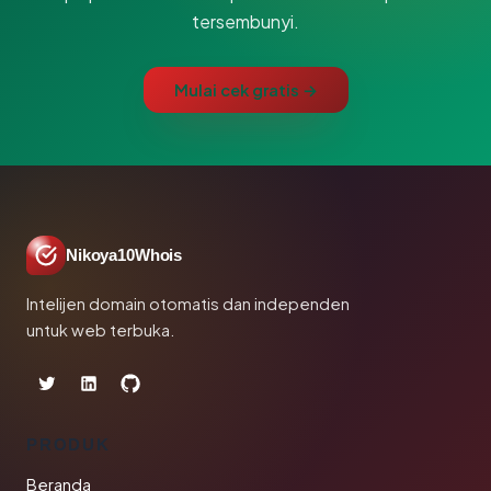
tersembunyi.
Mulai cek gratis →
Nikoya10Whois
Intelijen domain otomatis dan independen
untuk web terbuka.
PRODUK
Beranda