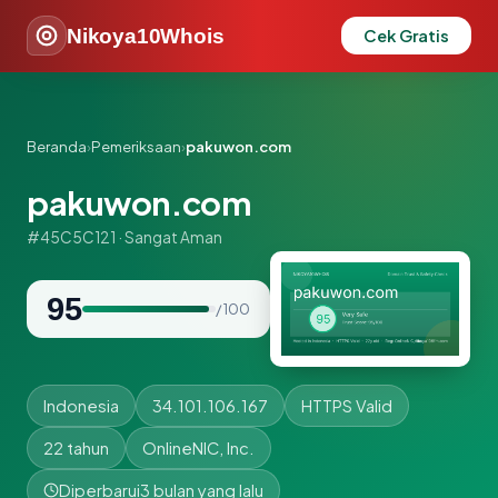
Nikoya10Whois
Cek Gratis
Beranda
›
Pemeriksaan
›
pakuwon.com
pakuwon.com
#45C5C121 · Sangat Aman
95
/ 100
Indonesia
34.101.106.167
HTTPS Valid
22 tahun
OnlineNIC, Inc.
Diperbarui
3 bulan yang lalu