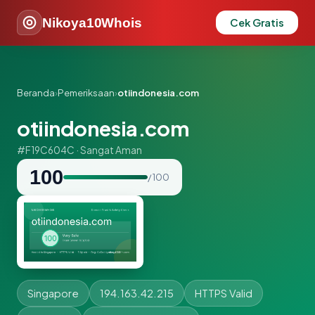
Nikoya10Whois
Cek Gratis
Beranda
›
Pemeriksaan
›
otiindonesia.com
otiindonesia.com
#F19C604C · Sangat Aman
100
/ 100
Singapore
194.163.42.215
HTTPS Valid