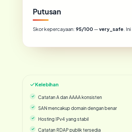
Putusan
Skor kepercayaan:
95/100
—
very_safe
. I
Kelebihan
Catatan A dan AAAA konsisten
SAN mencakup domain dengan benar
Hosting IPv4 yang stabil
Catatan RDAP publik tersedia