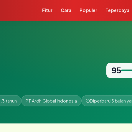
Fitur
Cara
Populer
Tepercaya
95
.3 tahun
PT Ardh Global Indonesia
Diperbarui
3 bulan ya