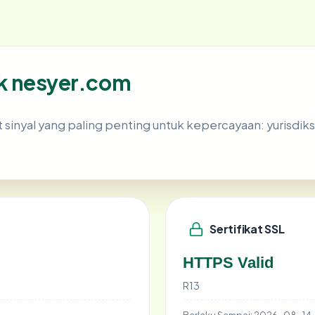
lik nesyer.com
nyal yang paling penting untuk kepercayaan: yurisdiksi ho
Sertifikat SSL
HTTPS Valid
R13
Berlaku Sampai:
2026-08-14