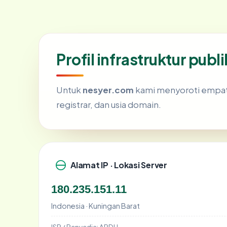
Profil infrastruktur pub
Untuk
nesyer.com
kami menyoroti empat si
registrar, dan usia domain.
Alamat IP · Lokasi Server
180.235.151.11
Indonesia · Kuningan Barat
ISP / Penyedia:
ARDH