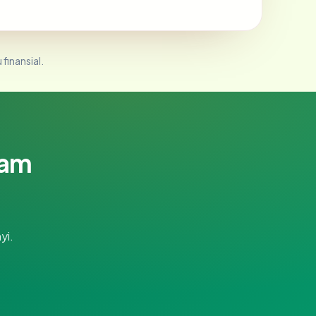
 finansial.
lam
yi.