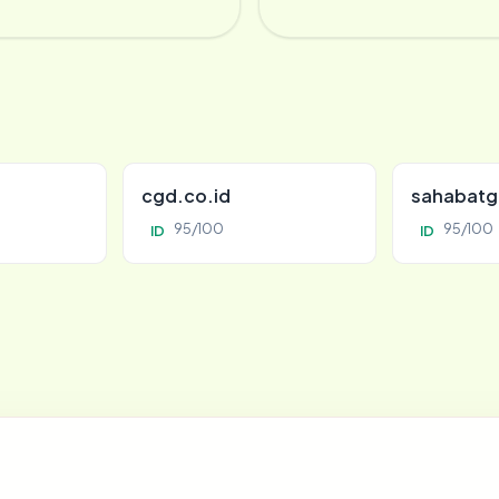
cgd.co.id
sahabatg
95/100
95/100
ID
ID