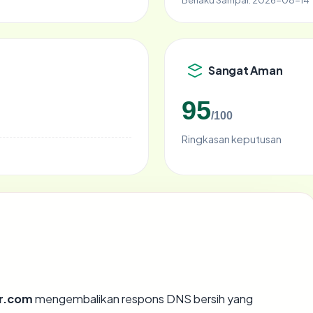
Sangat Aman
95
/100
Ringkasan keputusan
r.com
mengembalikan respons DNS bersih yang