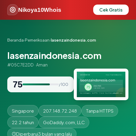
Nikoya10Whois
Cek Gratis
Beranda
›
Pemeriksaan
›
lasenzaindonesia.com
lasenzaindonesia.com
#05C7E2DD · Aman
75
/ 100
Singapore
207.148.72.248
Tanpa HTTPS
22.2 tahun
GoDaddy.com, LLC
Diperbarui
3 bulan yang lalu