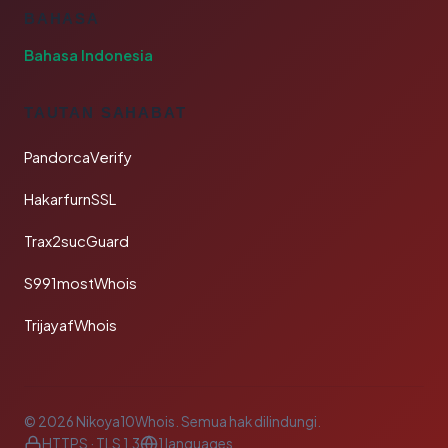
BAHASA
Bahasa Indonesia
TAUTAN SAHABAT
PandorcaVerify
HakarfurnSSL
Trax2sucGuard
S991mostWhois
TrijayafWhois
© 2026 Nikoya10Whois. Semua hak dilindungi.
HTTPS · TLS 1.3
1 languages