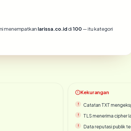
kami menempatkan
larissa.co.id
di
100
— itu kategori
Kekurangan
Catatan TXT mengeksp
TLS menerima cipher 
Data reputasi publik t