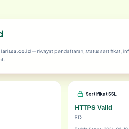
d
k
larissa.co.id
— riwayat pendaftaran, status sertifikat, in
ah.
Sertifikat SSL
HTTPS Valid
R13
Berlaku Sampai:
2026-08-10