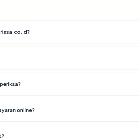
rissa.co.id?
iperiksa?
ayaran online?
d?