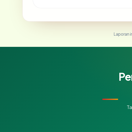
Laporan in
Pe
Ta