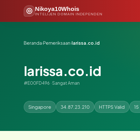
Nikoya10Whois
INTELIJEN DOMAIN INDEPENDEN
Beranda
›
Pemeriksaan
›
larissa.co.id
larissa.co.id
#E00FD496 · Sangat Aman
Singapore
34.87.23.210
HTTPS Valid
15