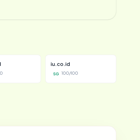
d
iu.co.id
00
100/100
SG