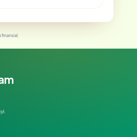
 finansial.
lam
yi.