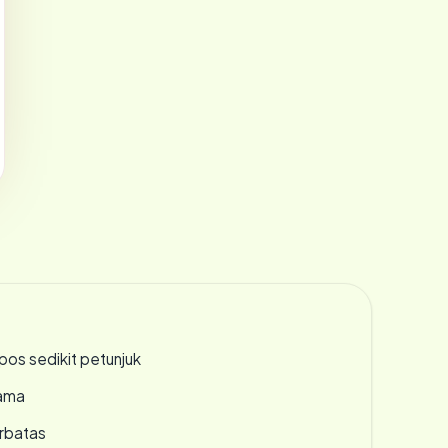
os sedikit petunjuk
lama
erbatas