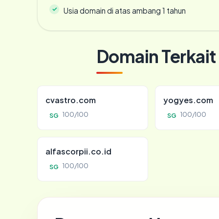
Usia domain di atas ambang 1 tahun
Domain Terkait
cvastro.com
yogyes.com
100/100
100/100
SG
SG
alfascorpii.co.id
100/100
SG