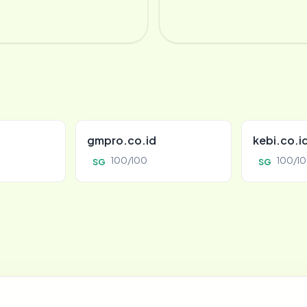
gmpro.co.id
kebi.co.i
100/100
100/1
SG
SG