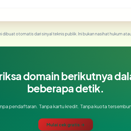
i dibuat otomatis dari sinyal teknis publik. Ini bukan nasihat hukum atau
riksa domain berikutnya da
beberapa detik.
npa pendaftaran. Tanpa kartu kredit. Tanpa kuota tersembun
Mulai cek gratis →