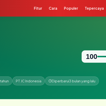
Fitur
Cara
Populer
Tepercaya
100
 tahun
PT JC Indonesia
Diperbarui
3 bulan yang lalu