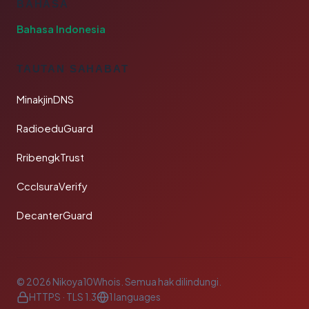
BAHASA
Bahasa Indonesia
TAUTAN SAHABAT
MinakjinDNS
RadioeduGuard
RribengkTrust
CcclsuraVerify
DecanterGuard
© 2026 Nikoya10Whois. Semua hak dilindungi.
HTTPS · TLS 1.3
1 languages