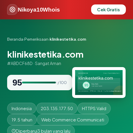
Nikoya10Whois
Cek Gratis
Beranda
›
Pemeriksaan
›
klinikestetika.com
klinikestetika.com
#ABDCF68D · Sangat Aman
95
/ 100
Indonesia
203.135.177.50
HTTPS Valid
19.5 tahun
Web Commerce Communicati
Diperbarui
3 bulan yang lalu