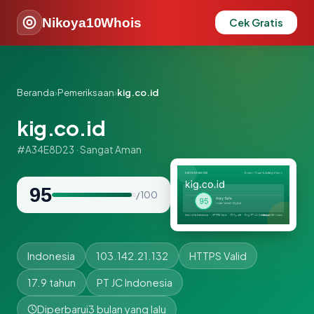
Nikoya10Whois
Cek Gratis
Beranda
›
Pemeriksaan
›
kig.co.id
kig.co.id
#A34E8D23 · Sangat Aman
95
/ 100
Indonesia
103.142.21.132
HTTPS Valid
17.9 tahun
PT JC Indonesia
Diperbarui
3 bulan yang lalu