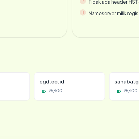
Tidak ada header HST
Nameserver milik regi
cgd.co.id
sahabatg
95/100
95/100
ID
ID