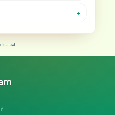
 finansial.
lam
yi.