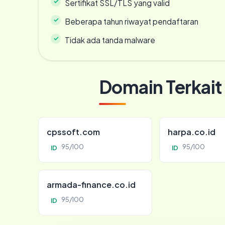
Sertifikat SSL/TLS yang valid
Beberapa tahun riwayat pendaftaran
Tidak ada tanda malware
Domain Terkait
cpssoft.com
harpa.co.id
95/100
95/100
ID
ID
armada-finance.co.id
95/100
ID