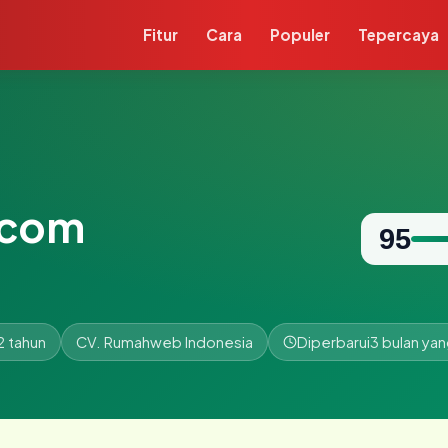
Fitur
Cara
Populer
Tepercaya
.com
95
2 tahun
CV. Rumahweb Indonesia
Diperbarui
3 bulan yan