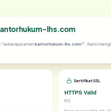
 kantorhukum-lhs.com
ah "seberapa aman
kantorhukum-lhs.com
?". Kami meng
Sertifikat SSL
HTTPS Valid
R12
Berlaku Sampai:
2026-08-03