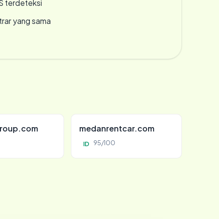
S terdeteksi
strar yang sama
roup.com
medanrentcar.com
95/100
ID