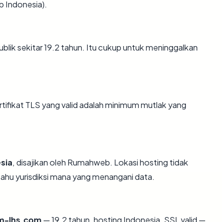
b Indonesia).
blik sekitar 19.2 tahun. Itu cukup untuk meninggalkan
fikat TLS yang valid adalah minimum mutlak yang
sia
, disajikan oleh Rumahweb. Lokasi hosting tidak
hu yurisdiksi mana yang menangani data.
m-lhs.com
— 19.2 tahun, hosting Indonesia, SSL valid —