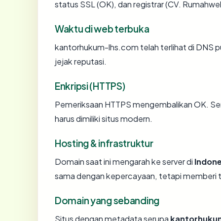
status SSL (OK), dan registrar (CV. Rumahwe
Waktu di web terbuka
kantorhukum-lhs.com telah terlihat di DNS pu
jejak reputasi.
Enkripsi (HTTPS)
Pemeriksaan HTTPS mengembalikan OK. Serti
harus dimiliki situs modern.
Hosting & infrastruktur
Domain saat ini mengarah ke server di
Indone
sama dengan kepercayaan, tetapi memberi ta
Domain yang sebanding
Situs dengan metadata serupa
kantorhuku