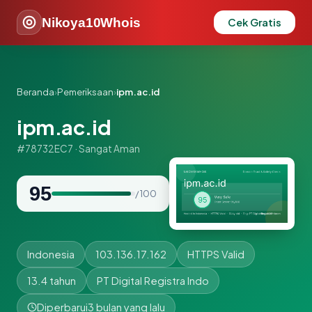
Nikoya10Whois
Cek Gratis
Beranda
›
Pemeriksaan
›
ipm.ac.id
ipm.ac.id
#78732EC7 · Sangat Aman
95
/ 100
Indonesia
103.136.17.162
HTTPS Valid
13.4 tahun
PT Digital Registra Indo
Diperbarui
3 bulan yang lalu