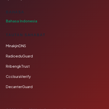
BAHASA
Bahasa Indonesia
TAUTAN SAHABAT
MinakjinDNS
RadioeduGuard
RribengkTrust
CcclsuraVerify
DecanterGuard