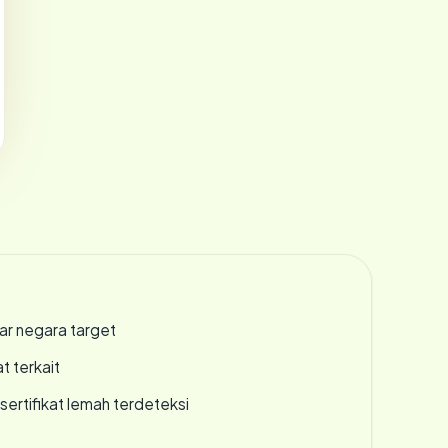
uar negara target
t terkait
ertifikat lemah terdeteksi