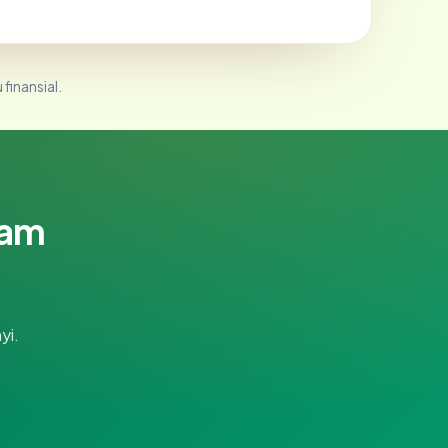
 finansial.
lam
yi.