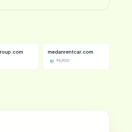
roup.com
medanrentcar.com
95/100
ID