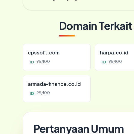
Domain Terkait
cpssoft.com
harpa.co.id
95/100
95/100
ID
ID
armada-finance.co.id
95/100
ID
Pertanyaan Umum