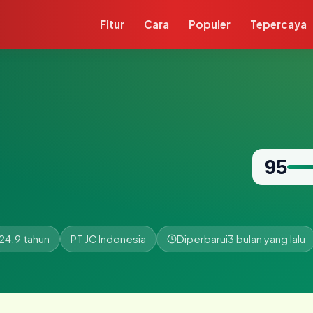
Fitur
Cara
Populer
Tepercaya
95
24.9 tahun
PT JC Indonesia
Diperbarui
3 bulan yang lalu