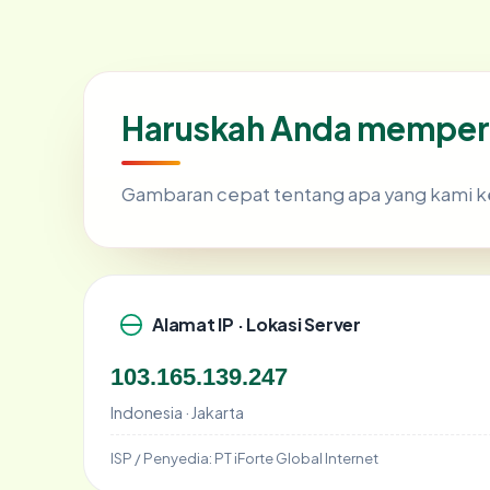
Haruskah Anda memperc
Gambaran cepat tentang apa yang kami k
Alamat IP · Lokasi Server
103.165.139.247
Indonesia · Jakarta
ISP / Penyedia:
PT iForte Global Internet