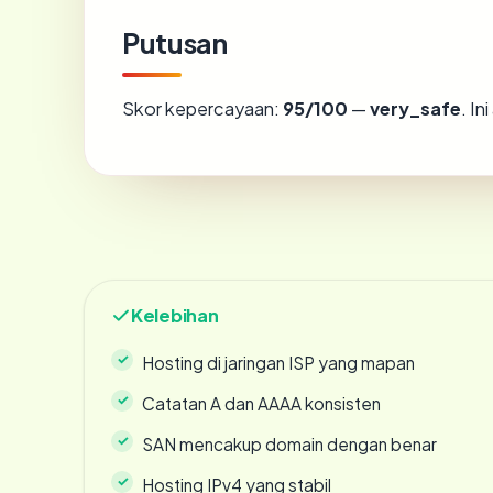
Putusan
Skor kepercayaan:
95/100
—
very_safe
. I
Kelebihan
Hosting di jaringan ISP yang mapan
Catatan A dan AAAA konsisten
SAN mencakup domain dengan benar
Hosting IPv4 yang stabil