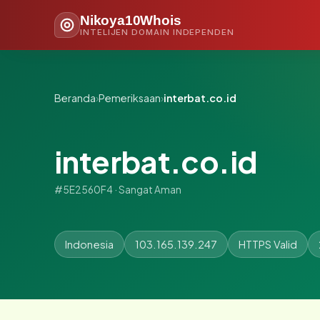
Nikoya10Whois
INTELIJEN DOMAIN INDEPENDEN
Beranda
›
Pemeriksaan
›
interbat.co.id
interbat.co.id
#5E2560F4 · Sangat Aman
Indonesia
103.165.139.247
HTTPS Valid