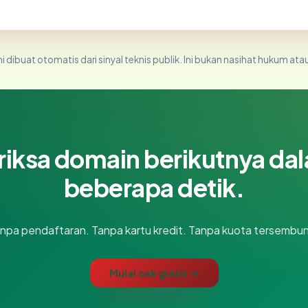
i dibuat otomatis dari sinyal teknis publik. Ini bukan nasihat hukum atau
riksa domain berikutnya da
beberapa detik.
npa pendaftaran. Tanpa kartu kredit. Tanpa kuota tersembun
Mulai cek gratis →