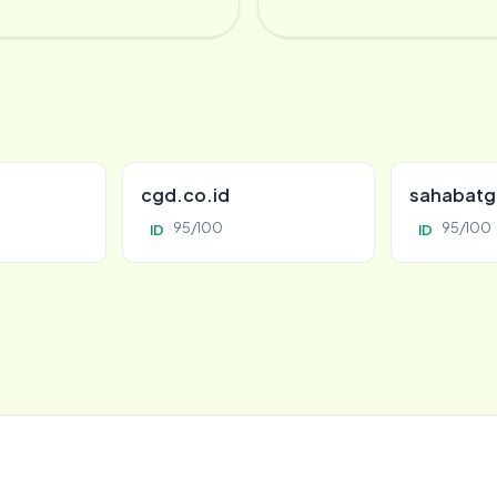
cgd.co.id
sahabatg
95/100
95/100
ID
ID