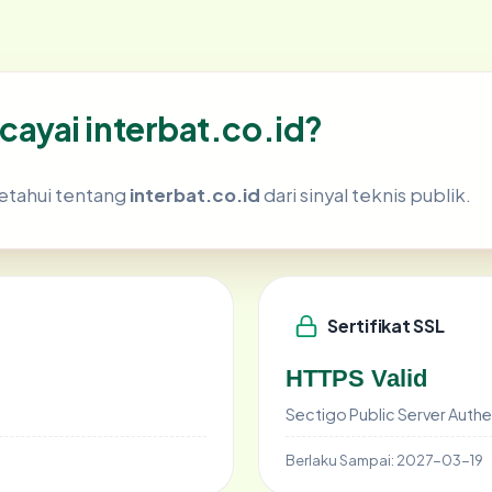
ayai interbat.co.id?
etahui tentang
interbat.co.id
dari sinyal teknis publik.
Sertifikat SSL
HTTPS Valid
Sectigo Public Server Authe
Berlaku Sampai:
2027-03-19