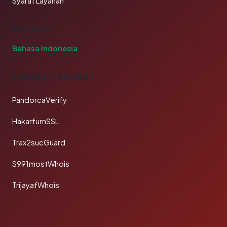
Syarat Layanan
BAHASA
Bahasa Indonesia
TAUTAN SAHABAT
PandorcaVerify
HakarfurnSSL
Trax2sucGuard
S991mostWhois
TrijayafWhois