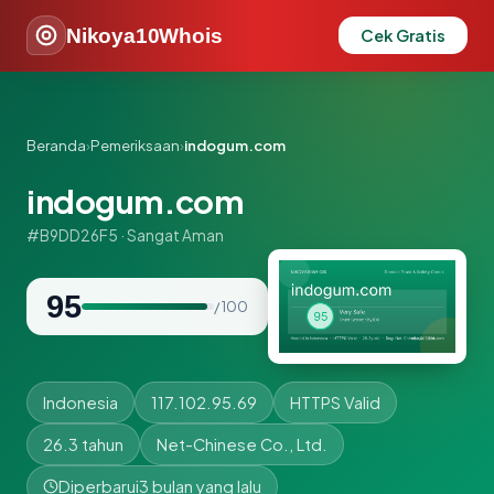
Nikoya10Whois
Cek Gratis
Beranda
›
Pemeriksaan
›
indogum.com
indogum.com
#B9DD26F5 · Sangat Aman
95
/ 100
Indonesia
117.102.95.69
HTTPS Valid
26.3 tahun
Net-Chinese Co., Ltd.
Diperbarui
3 bulan yang lalu