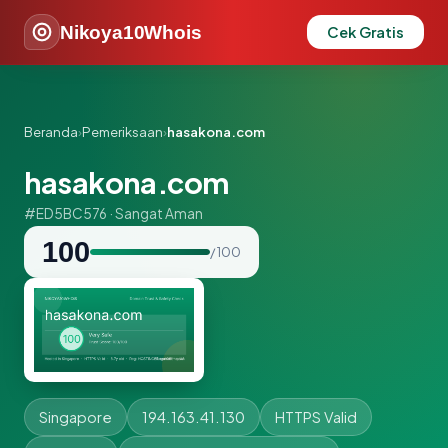
Nikoya10Whois
Cek Gratis
Beranda
›
Pemeriksaan
›
hasakona.com
hasakona.com
#ED5BC576 · Sangat Aman
100
/ 100
Singapore
194.163.41.130
HTTPS Valid