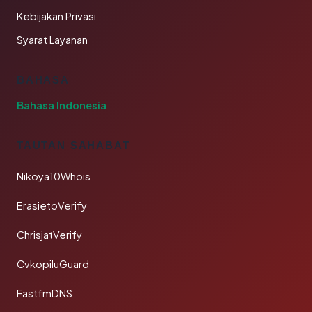
Kebijakan Privasi
Syarat Layanan
BAHASA
Bahasa Indonesia
TAUTAN SAHABAT
Nikoya10Whois
ErasietoVerify
ChrisjatVerify
CvkopiluGuard
FastfmDNS