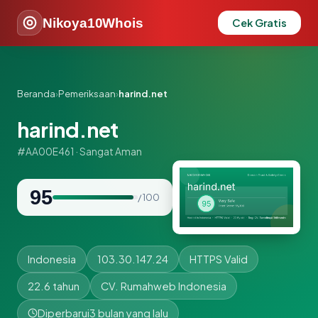
Nikoya10Whois
Cek Gratis
Beranda
›
Pemeriksaan
›
harind.net
harind.net
#AA00E461 · Sangat Aman
95
/ 100
Indonesia
103.30.147.24
HTTPS Valid
22.6 tahun
CV. Rumahweb Indonesia
Diperbarui
3 bulan yang lalu