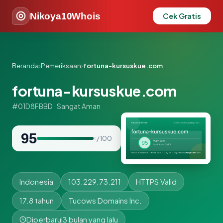
Nikoya10Whois
Cek Gratis
Beranda
›
Pemeriksaan
›
fortuna-kursuskue.com
fortuna-kursuskue.com
#01D8FBBD · Sangat Aman
95
/ 100
Indonesia
103.229.73.211
HTTPS Valid
17.8 tahun
Tucows Domains Inc.
Diperbarui
3 bulan yang lalu