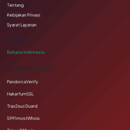
Tentang
Kebijakan Privasi
Syarat Layanan
BAHASA
Bahasa Indonesia
TAUTAN SAHABAT
PandorcaVerify
HakarfurnSSL
Trax2sucGuard
S991mostWhois