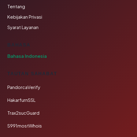
Tentang
Kebijakan Privasi
Syarat Layanan
BAHASA
Bahasa Indonesia
TAUTAN SAHABAT
PandorcaVerify
HakarfurnSSL
Trax2sucGuard
S991mostWhois