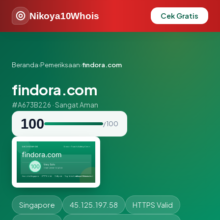
Nikoya10Whois
Cek Gratis
Beranda
›
Pemeriksaan
›
findora.com
findora.com
#A673B226 · Sangat Aman
100
/ 100
Singapore
45.125.197.58
HTTPS Valid