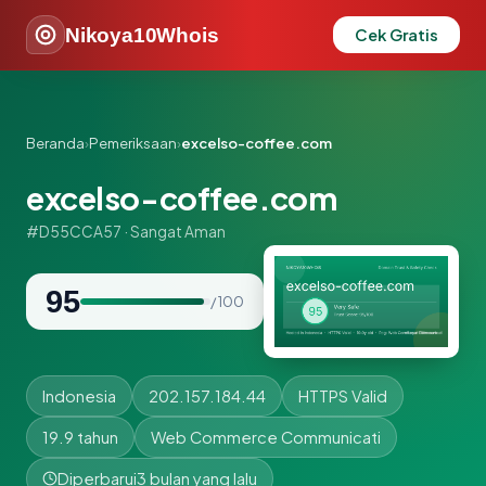
Nikoya10Whois
Cek Gratis
Beranda
›
Pemeriksaan
›
excelso-coffee.com
excelso-coffee.com
#D55CCA57 · Sangat Aman
95
/ 100
Indonesia
202.157.184.44
HTTPS Valid
19.9 tahun
Web Commerce Communicati
Diperbarui
3 bulan yang lalu