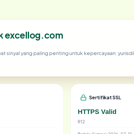
lik excellog.com
sinyal yang paling penting untuk kepercayaan: yurisdiksi 
Sertifikat SSL
HTTPS Valid
R12
Berlaku Sampai:
2026-07-12