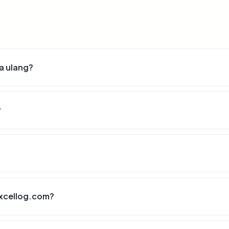
a ulang?
?
excellog.com?