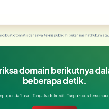
i dibuat otomatis dari sinyal teknis publik. Ini bukan nasihat hukum atau
riksa domain berikutnya da
beberapa detik.
npa pendaftaran. Tanpa kartu kredit. Tanpa kuota tersembun