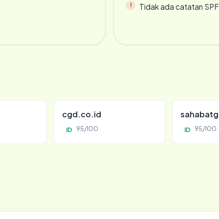
Tidak ada catatan SP
cgd.co.id
sahabatg
95/100
95/100
ID
ID