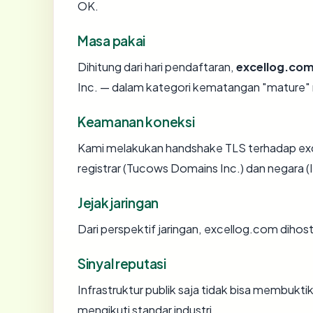
OK.
Masa pakai
Dihitung dari hari pendaftaran,
excellog.co
Inc. — dalam kategori kematangan "mature"
Keamanan koneksi
Kami melakukan handshake TLS terhadap e
registrar (Tucows Domains Inc.) dan negara (
Jejak jaringan
Dari perspektif jaringan, excellog.com dihost
Sinyal reputasi
Infrastruktur publik saja tidak bisa membukt
mengikuti standar industri.