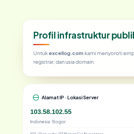
Profil infrastruktur pub
Untuk
excellog.com
kami menyoroti empat 
registrar, dan usia domain.
Alamat IP · Lokasi Server
103.58.102.55
Indonesia · Bogor
ISP / Penyedia:
PT Biznet Gio Nusantara