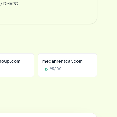
F / DMARC
roup.com
medanrentcar.com
95/100
ID