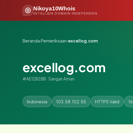
Nikoya10Whois
INTELIJEN DOMAIN INDEPENDEN
Beranda
›
Pemeriksaan
›
excellog.com
excellog.com
#AE12B2BB · Sangat Aman
Indonesia
103.58.102.55
HTTPS Valid
16