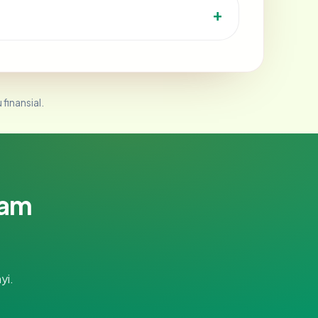
 finansial.
lam
yi.