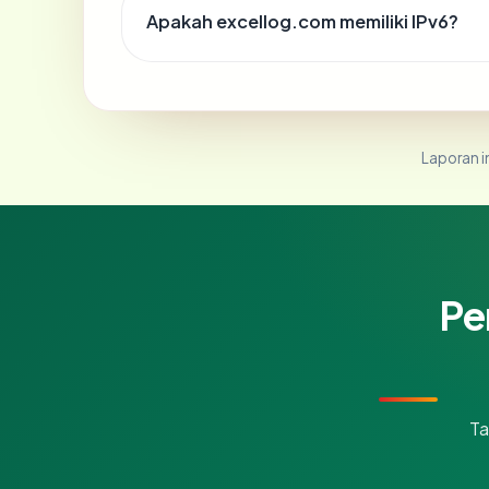
Apakah excellog.com memiliki IPv6?
Laporan in
Pe
Ta