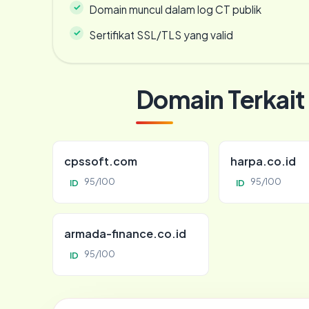
Domain muncul dalam log CT publik
Sertifikat SSL/TLS yang valid
Domain Terkait
cpssoft.com
harpa.co.id
95/100
95/100
ID
ID
armada-finance.co.id
95/100
ID