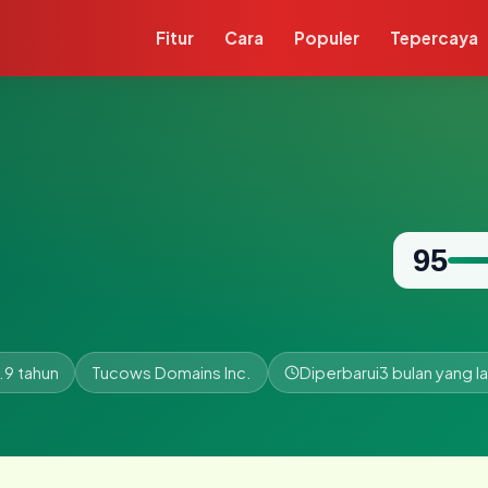
Fitur
Cara
Populer
Tepercaya
95
.9 tahun
Tucows Domains Inc.
Diperbarui
3 bulan yang la