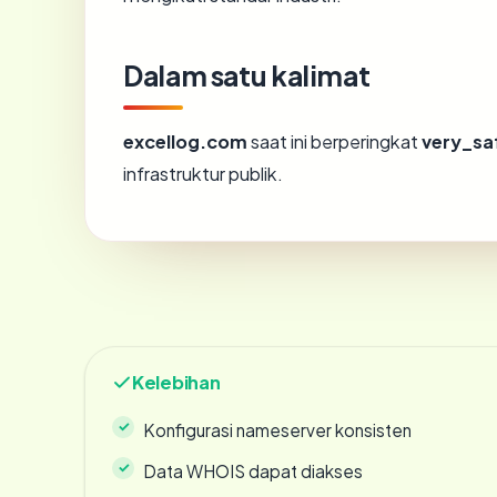
Dalam satu kalimat
excellog.com
saat ini berperingkat
very_sa
infrastruktur publik.
Kelebihan
Konfigurasi nameserver konsisten
Data WHOIS dapat diakses