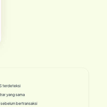
S terdeteksi
strar yang sama
en sebelum bertransaksi