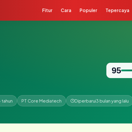
Fitur
Cara
Populer
Tepercaya
95
 tahun
PT Core Mediatech
Diperbarui
3 bulan yang lalu