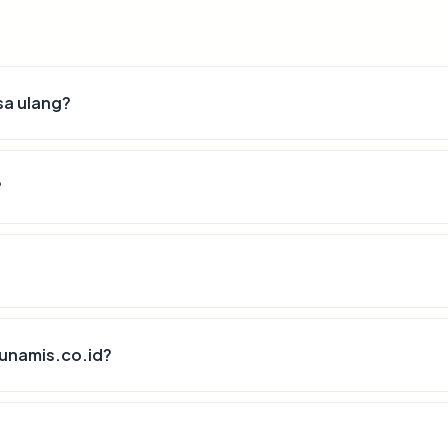
sa ulang?
?
unamis.co.id?