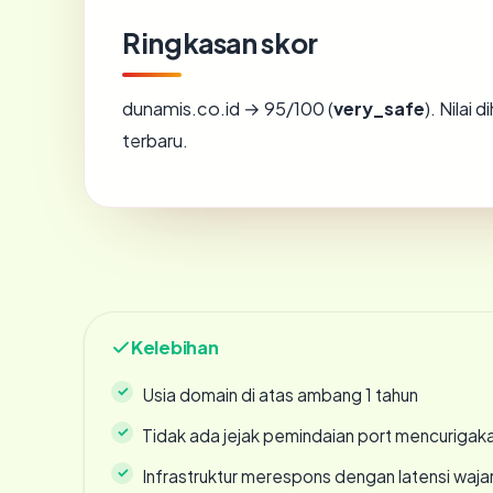
Ringkasan skor
dunamis.co.id → 95/100 (
very_safe
). Nilai
terbaru.
Kelebihan
Usia domain di atas ambang 1 tahun
Tidak ada jejak pemindaian port mencurigak
Infrastruktur merespons dengan latensi waja