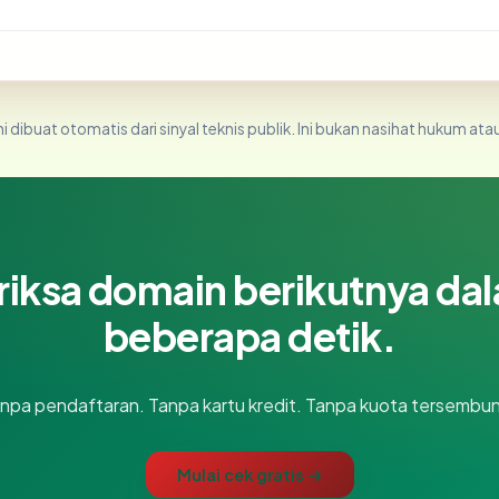
i dibuat otomatis dari sinyal teknis publik. Ini bukan nasihat hukum atau
riksa domain berikutnya da
beberapa detik.
npa pendaftaran. Tanpa kartu kredit. Tanpa kuota tersembun
Mulai cek gratis →