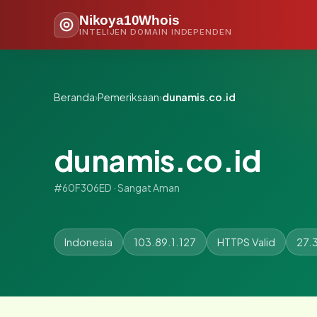
Nikoya10Whois
INTELIJEN DOMAIN INDEPENDEN
Beranda
›
Pemeriksaan
›
dunamis.co.id
dunamis.co.id
#60F306ED · Sangat Aman
Indonesia
103.89.1.127
HTTPS Valid
27.3