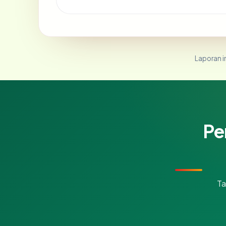
Laporan in
Pe
Ta