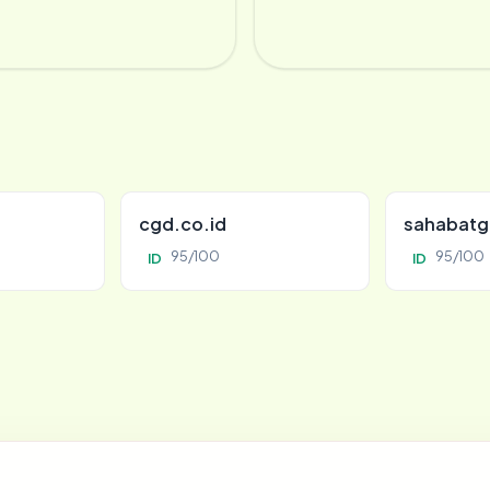
cgd.co.id
sahabatg
95/100
95/100
ID
ID