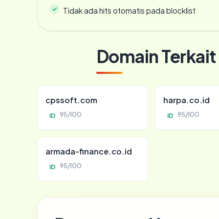
Tidak ada hits otomatis pada blocklist
Domain Terkait
cpssoft.com
harpa.co.id
95/100
95/100
ID
ID
armada-finance.co.id
95/100
ID