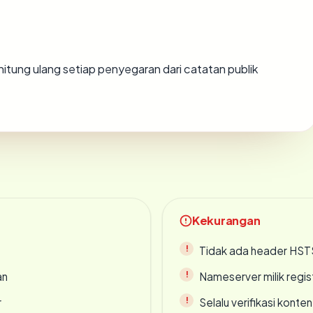
 dihitung ulang setiap penyegaran dari catatan publik
Kekurangan
Tidak ada header HST
an
Nameserver milik regi
r
Selalu verifikasi kont