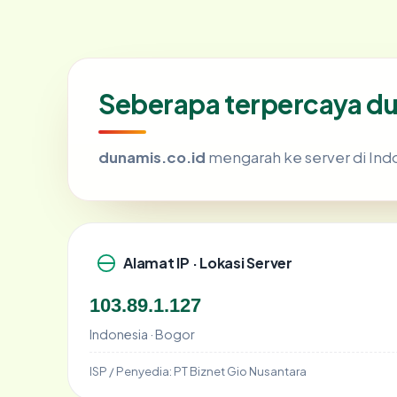
Seberapa terpercaya d
dunamis.co.id
mengarah ke server di Indon
Alamat IP · Lokasi Server
103.89.1.127
Indonesia · Bogor
ISP / Penyedia:
PT Biznet Gio Nusantara