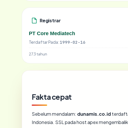
Registrar
PT Core Mediatech
Terdaftar Pada:
1999-02-16
27.3 tahun
Fakta cepat
Sebelum mendalam:
dunamis.co.id
terdafta
Indonesia. SSL pada host apex mengembalik