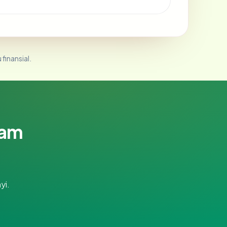
 finansial.
lam
yi.