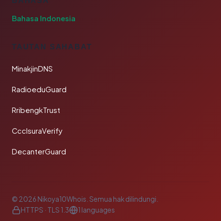
BAHASA
Bahasa Indonesia
TAUTAN SAHABAT
MinakjinDNS
RadioeduGuard
RribengkTrust
CcclsuraVerify
DecanterGuard
© 2026 Nikoya10Whois. Semua hak dilindungi.
HTTPS · TLS 1.3
1 languages