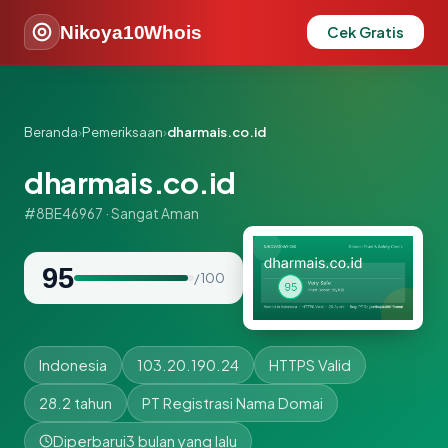
Nikoya10Whois
Cek Gratis
Beranda
›
Pemeriksaan
›
dharmais.co.id
dharmais.co.id
#8BE46967 · Sangat Aman
95
/ 100
Indonesia
103.20.190.24
HTTPS Valid
28.2 tahun
PT Registrasi Nama Domai
Diperbarui
3 bulan yang lalu