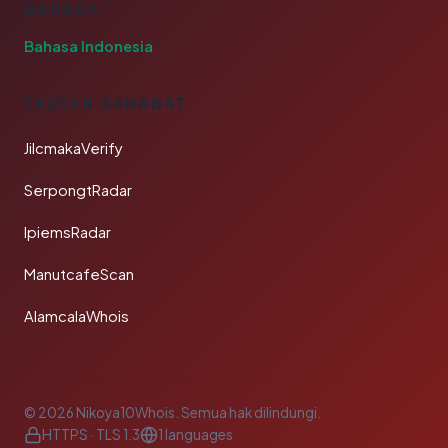
BAHASA
Bahasa Indonesia
TAUTAN SAHABAT
JilcmakaVerify
SerpongtRadar
IpiemsRadar
ManutcafeScan
AlamcalaWhois
© 2026 Nikoya10Whois. Semua hak dilindungi.
HTTPS · TLS 1.3
1 languages