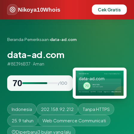
Nikoya10Whois
Cek Gratis
Beranda
›
Pemeriksaan
›
data-ad.com
data-ad.com
#8E396B37 · Aman
70
/ 100
Indonesia
202.158.92.212
Tanpa HTTPS
25.9 tahun
Web Commerce Communicati
Diperbarui
3 bulan yang lalu