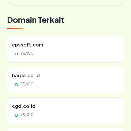
Domain Terkait
cpssoft.com
95/100
ID
harpa.co.id
95/100
ID
cgd.co.id
95/100
ID