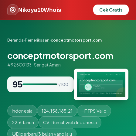
Nikoya10Whois
Cek Gratis
Beranda
›
Pemeriksaan
›
conceptmotorsport.com
conceptmotorsport.com
#925C0133 · Sangat Aman
95
/ 100
Indonesia
124.158.185.21
HTTPS Valid
22.6 tahun
CV. Rumahweb Indonesia
Diperbarui
3 bulan yang lalu