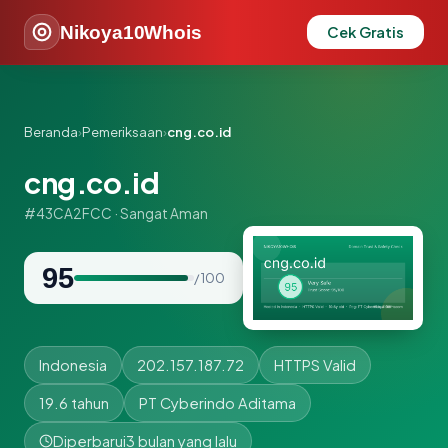
Nikoya10Whois
Cek Gratis
Beranda
›
Pemeriksaan
›
cng.co.id
cng.co.id
#43CA2FCC · Sangat Aman
95
/ 100
Indonesia
202.157.187.72
HTTPS Valid
19.6 tahun
PT Cyberindo Aditama
Diperbarui
3 bulan yang lalu