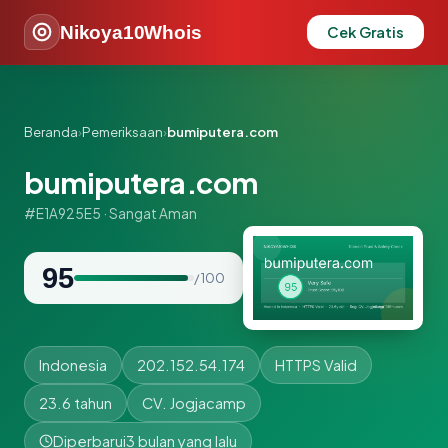
Nikoya10Whois
Cek Gratis
Beranda
›
Pemeriksaan
›
bumiputera.com
bumiputera.com
#E1A925E5 · Sangat Aman
95
/ 100
Indonesia
202.152.54.174
HTTPS Valid
23.6 tahun
CV. Jogjacamp
Diperbarui
3 bulan yang lalu