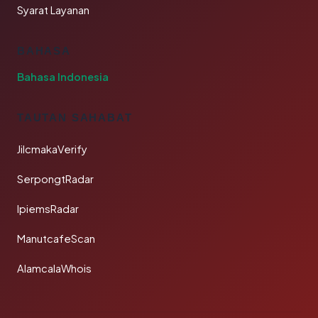
Syarat Layanan
BAHASA
Bahasa Indonesia
TAUTAN SAHABAT
JilcmakaVerify
SerpongtRadar
IpiemsRadar
ManutcafeScan
AlamcalaWhois