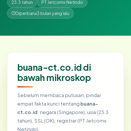
23.3 tahun
PT Jetcoms Netindo
Diperbarui
3 bulan yang lalu
buana-ct.co.id di
bawah mikroskop
Sebelum membaca putusan, pindai
empat fakta kunci tentang
buana-
ct.co.id
: negara (Singapore), usia (23.3
tahun), SSL (OK), registrar (PT Jetcoms
Netindo).