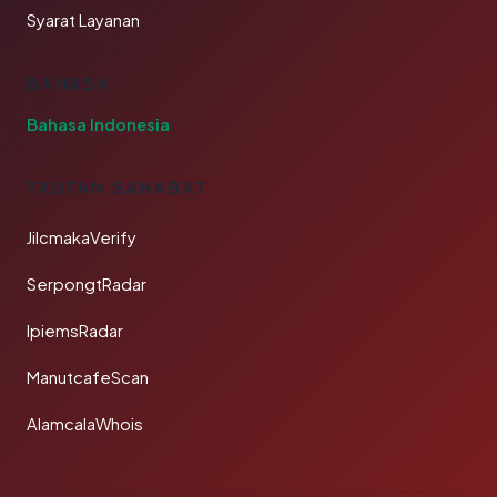
Syarat Layanan
BAHASA
Bahasa Indonesia
TAUTAN SAHABAT
JilcmakaVerify
SerpongtRadar
IpiemsRadar
ManutcafeScan
AlamcalaWhois