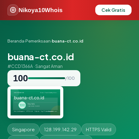
Nikoya10Whois
Cek Gratis
Beranda
›
Pemeriksaan
›
buana-ct.co.id
buana-ct.co.id
#CCD1366A · Sangat Aman
100
/ 100
Singapore
128.199.142.29
HTTPS Valid