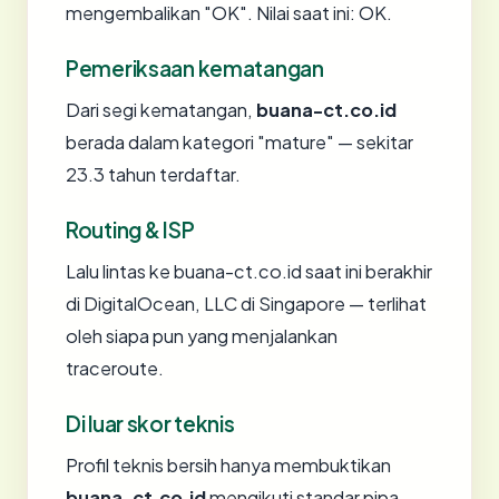
mengembalikan "OK". Nilai saat ini: OK.
Pemeriksaan kematangan
Dari segi kematangan,
buana-ct.co.id
berada dalam kategori "mature" — sekitar
23.3 tahun terdaftar.
Routing & ISP
Lalu lintas ke buana-ct.co.id saat ini berakhir
di DigitalOcean, LLC di Singapore — terlihat
oleh siapa pun yang menjalankan
traceroute.
Di luar skor teknis
Profil teknis bersih hanya membuktikan
buana-ct.co.id
mengikuti standar pipa