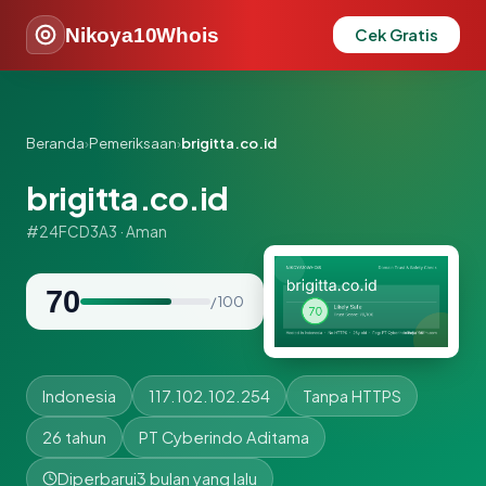
Nikoya10Whois
Cek Gratis
Beranda
›
Pemeriksaan
›
brigitta.co.id
brigitta.co.id
#24FCD3A3 · Aman
70
/ 100
Indonesia
117.102.102.254
Tanpa HTTPS
26 tahun
PT Cyberindo Aditama
Diperbarui
3 bulan yang lalu