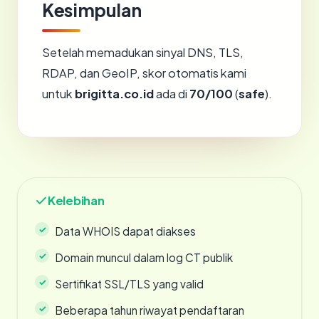
Kesimpulan
Setelah memadukan sinyal DNS, TLS,
RDAP, dan GeoIP, skor otomatis kami
untuk
brigitta.co.id
ada di
70/100
(
safe
).
Kelebihan
Data WHOIS dapat diakses
Domain muncul dalam log CT publik
Sertifikat SSL/TLS yang valid
Beberapa tahun riwayat pendaftaran