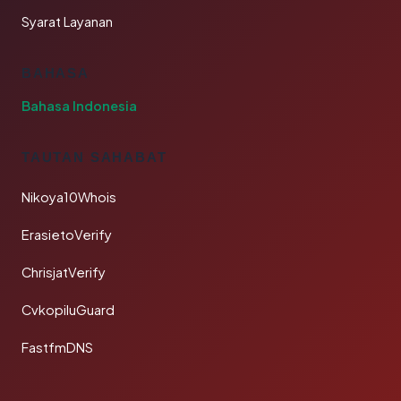
Syarat Layanan
BAHASA
Bahasa Indonesia
TAUTAN SAHABAT
Nikoya10Whois
ErasietoVerify
ChrisjatVerify
CvkopiluGuard
FastfmDNS