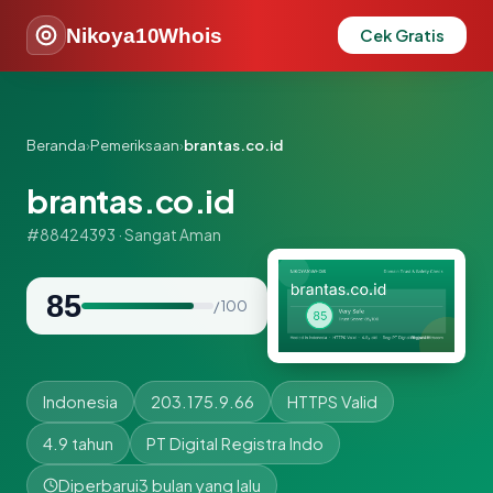
Nikoya10Whois
Cek Gratis
Beranda
›
Pemeriksaan
›
brantas.co.id
brantas.co.id
#88424393 · Sangat Aman
85
/ 100
Indonesia
203.175.9.66
HTTPS Valid
4.9 tahun
PT Digital Registra Indo
Diperbarui
3 bulan yang lalu