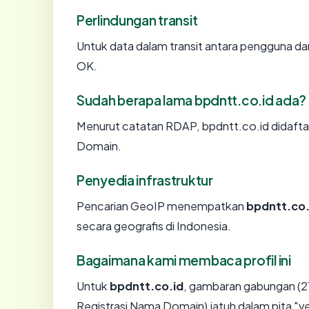
Perlindungan transit
Untuk data dalam transit antara pengguna d
OK.
Sudah berapa lama bpdntt.co.id ada?
Menurut catatan RDAP, bpdntt.co.id didaftark
Domain.
Penyedia infrastruktur
Pencarian GeoIP menempatkan
bpdntt.co.
secara geografis di Indonesia.
Bagaimana kami membaca profil ini
Untuk
bpdntt.co.id
, gambaran gabungan (21
Registrasi Nama Domain) jatuh dalam pita "v