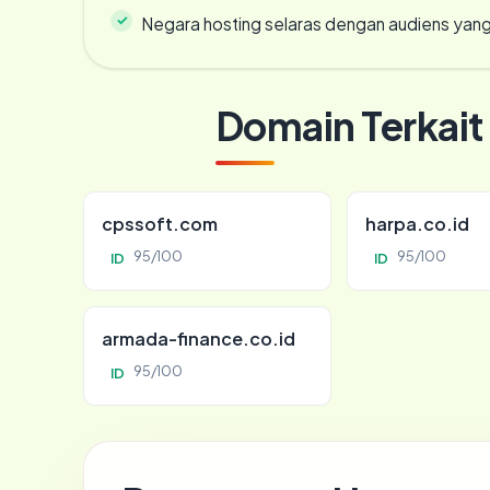
Negara hosting selaras dengan audiens yan
Domain Terkait
cpssoft.com
harpa.co.id
95/100
95/100
ID
ID
armada-finance.co.id
95/100
ID