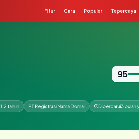
Fitur
Cara
Populer
Tepercaya
95
1.2 tahun
PT Registrasi Nama Domai
Diperbarui
3 bulan 