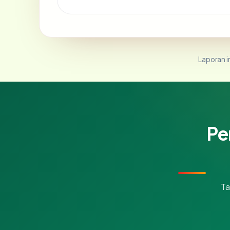
Laporan in
Pe
Ta