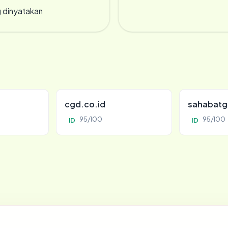
g dinyatakan
cgd.co.id
sahabatg
95/100
95/100
ID
ID