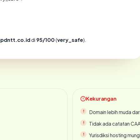
pdntt.co.id
di
95/100
(
very_safe
).
Kekurangan
Domain lebih muda dari
Tidak ada catatan CA
Yurisdiksi hosting mun