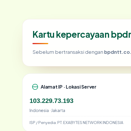
Kartu kepercayaan bpdn
Sebelum bertransaksi dengan
bpdntt.co.
Alamat IP · Lokasi Server
103.229.73.193
Indonesia · Jakarta
ISP / Penyedia:
PT. EXABYTES NETWORK INDONESIA