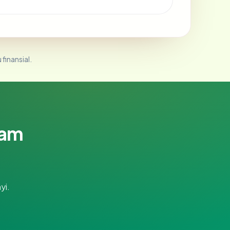
 finansial.
lam
yi.