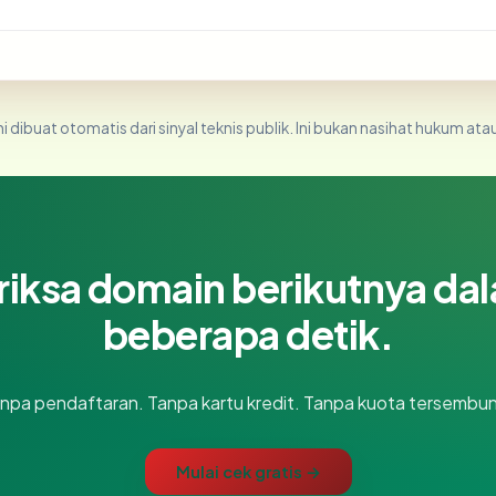
i dibuat otomatis dari sinyal teknis publik. Ini bukan nasihat hukum atau
riksa domain berikutnya da
beberapa detik.
npa pendaftaran. Tanpa kartu kredit. Tanpa kuota tersembun
Mulai cek gratis →