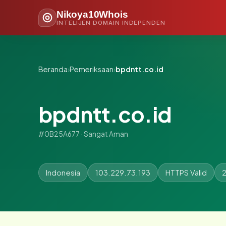
Nikoya10Whois
INTELIJEN DOMAIN INDEPENDEN
Beranda
›
Pemeriksaan
›
bpdntt.co.id
bpdntt.co.id
#0B25A677 · Sangat Aman
Indonesia
103.229.73.193
HTTPS Valid
2