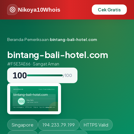
Nikoya10Whois
Cek Gratis
Beranda
›
Pemeriksaan
›
bintang-bali-hotel.com
bintang-bali-hotel.com
#F5E3AE66 · Sangat Aman
100
/ 100
Singapore
194.233.79.199
HTTPS Valid