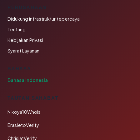
PERUSAHAAN
Didukung infrastruktur tepercaya
Tentang
Kebijakan Privasi
Syarat Layanan
BAHASA
Bahasa Indonesia
TAUTAN SAHABAT
Nikoya10Whois
ErasietoVerify
ChrisjatVerify