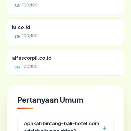
100/100
SG
iu.co.id
100/100
SG
alfascorpii.co.id
100/100
SG
Pertanyaan Umum
Apakah bintang-bali-hotel.com
adalah situs phishing?