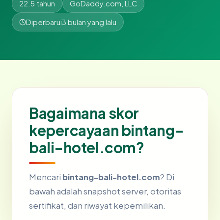
22.5 tahun
GoDaddy.com, LLC
Diperbarui
3 bulan yang lalu
Bagaimana skor
kepercayaan bintang-
bali-hotel.com?
Mencari
bintang-bali-hotel.com
? Di
bawah adalah snapshot server, otoritas
sertifikat, dan riwayat kepemilikan.