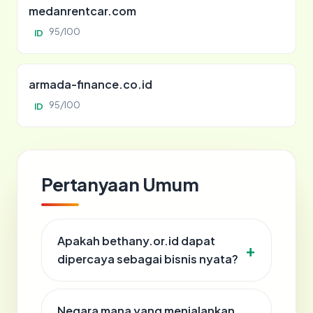
medanrentcar.com
95/100
ID
armada-finance.co.id
95/100
ID
Pertanyaan Umum
Apakah bethany.or.id dapat
dipercaya sebagai bisnis nyata?
Negara mana yang menjalankan