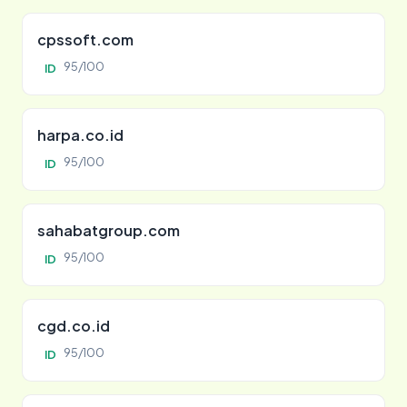
cpssoft.com
95/100
ID
harpa.co.id
95/100
ID
sahabatgroup.com
95/100
ID
cgd.co.id
95/100
ID