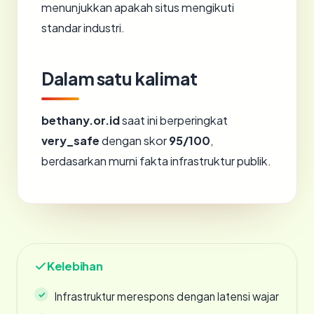
menunjukkan apakah situs mengikuti
standar industri.
Dalam satu kalimat
bethany.or.id
saat ini berperingkat
very_safe
dengan skor
95/100
,
berdasarkan murni fakta infrastruktur publik.
Kelebihan
Infrastruktur merespons dengan latensi wajar