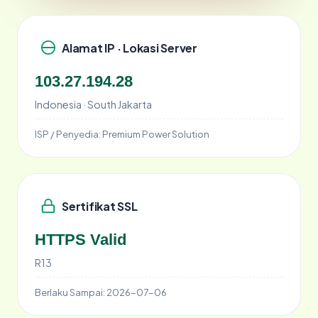
Alamat IP · Lokasi Server
103.27.194.28
Indonesia · South Jakarta
ISP / Penyedia:
Premium Power Solution
Sertifikat SSL
HTTPS Valid
R13
Berlaku Sampai:
2026-07-06