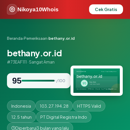
Nikoya10Whois
Cek Gratis
Beranda
›
Pemeriksaan
›
bethany.or.id
bethany.or.id
#73EAF111 · Sangat Aman
95
/ 100
Indonesia
103.27.194.28
HTTPS Valid
12.5 tahun
PT Digital Registra Indo
Diperbarui
3 bulan yang lalu