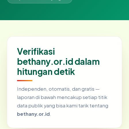
Verifikasi
bethany.or.id dalam
hitungan detik
Independen, otomatis, dan gratis —
laporan di bawah mencakup setiap titik
data publik yang bisa kami tarik tentang
bethany.or.id
.